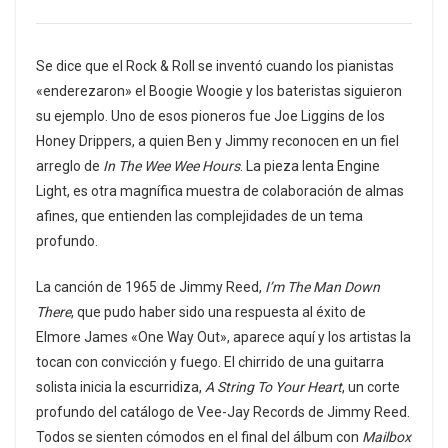
Se dice que el Rock & Roll se inventó cuando los pianistas
«enderezaron» el Boogie Woogie y los bateristas siguieron
su ejemplo. Uno de esos pioneros fue Joe Liggins de los
Honey Drippers, a quien Ben y Jimmy reconocen en un fiel
arreglo de
In The Wee Wee Hours
. La pieza lenta Engine
Light, es otra magnífica muestra de colaboración de almas
afines, que entienden las complejidades de un tema
profundo.
La canción de 1965 de Jimmy Reed,
I’m The Man Down
There
, que pudo haber sido una respuesta al éxito de
Elmore James «One Way Out», aparece aquí y los artistas la
tocan con convicción y fuego. El chirrido de una guitarra
solista inicia la escurridiza,
A String To Your Heart
, un corte
profundo del catálogo de Vee-Jay Records de Jimmy Reed.
Todos se sienten cómodos en el final del álbum con
Mailbox