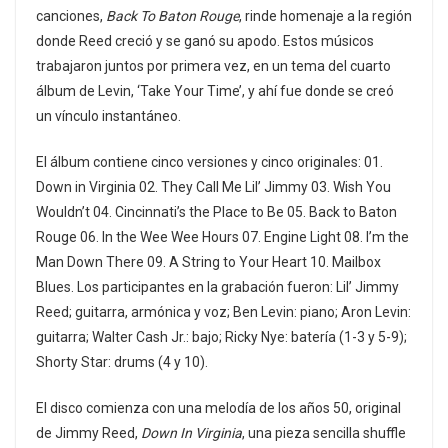
canciones,
Back To Baton Rouge
, rinde homenaje a la región
donde Reed creció y se ganó su apodo. Estos músicos
trabajaron juntos por primera vez, en un tema del cuarto
álbum de Levin, ‘Take Your Time’, y ahí fue donde se creó
un vínculo instantáneo.
El álbum contiene cinco versiones y cinco originales: 01.
Down in Virginia 02. They Call Me Lil’ Jimmy 03. Wish You
Wouldn’t 04. Cincinnati’s the Place to Be 05. Back to Baton
Rouge 06. In the Wee Wee Hours 07. Engine Light 08. I’m the
Man Down There 09. A String to Your Heart 10. Mailbox
Blues. Los participantes en la grabación fueron: Lil’ Jimmy
Reed; guitarra, armónica y voz; Ben Levin: piano; Aron Levin:
guitarra; Walter Cash Jr.: bajo; Ricky Nye: batería (1-3 y 5-9);
Shorty Star: drums (4 y 10).
El disco comienza con una melodía de los años 50, original
de Jimmy Reed,
Down In Virginia
, una pieza sencilla shuffle