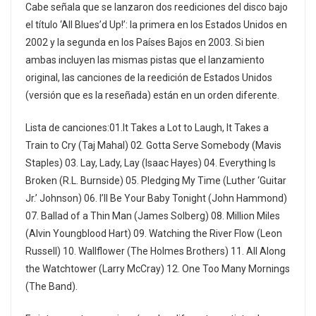
Cabe señala que se lanzaron dos reediciones del disco bajo
el título ‘All Blues’d Up!’: la primera en los Estados Unidos en
2002 y la segunda en los Países Bajos en 2003. Si bien
ambas incluyen las mismas pistas que el lanzamiento
original, las canciones de la reedición de Estados Unidos
(versión que es la reseñada) están en un orden diferente.
Lista de canciones:01.It Takes a Lot to Laugh, It Takes a
Train to Cry (Taj Mahal) 02. Gotta Serve Somebody (Mavis
Staples) 03. Lay, Lady, Lay (Isaac Hayes) 04. Everything Is
Broken (R.L. Burnside) 05. Pledging My Time (Luther ‘Guitar
Jr.’ Johnson) 06. I’ll Be Your Baby Tonight (John Hammond)
07. Ballad of a Thin Man (James Solberg) 08. Million Miles
(Alvin Youngblood Hart) 09. Watching the River Flow (Leon
Russell) 10. Wallflower (The Holmes Brothers) 11. All Along
the Watchtower (Larry McCray) 12. One Too Many Mornings
(The Band).