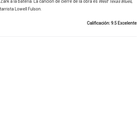
ark a la batería. La canción de cierre de la obra es
West Texas Blues
,
tarrista Lowell Fulson.
Calificación: 9.5 Excelente