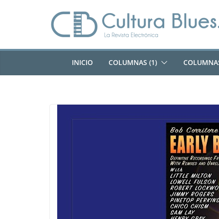
Saltar
al
contenido
INICIO
COLUMNAS (1)
COLUMNAS