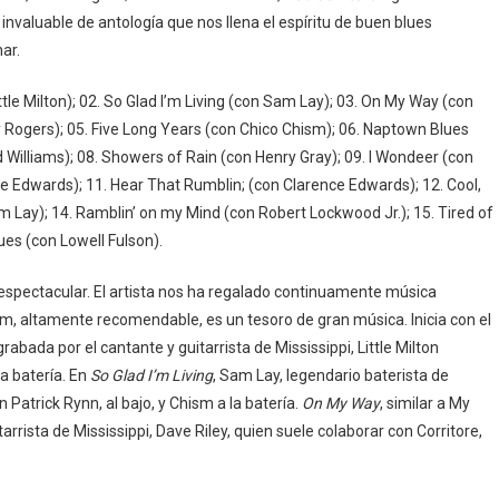
 invaluable de antología que nos llena el espíritu de buen blues
ar.
ttle Milton); 02. So Glad I’m Living (con Sam Lay); 03. On My Way (con
Rogers); 05. Five Long Years (con Chico Chism); 06. Naptown Blues
Ed Williams); 08. Showers of Rain (con Henry Gray); 09. I Wondeer (con
e Edwards); 11. Hear That Rumblin; (con Clarence Edwards); 12. Cool,
am Lay); 14. Ramblin’ on my Mind (con Robert Lockwood Jr.); 15. Tired of
es (con Lowell Fulson).
espectacular. El artista nos ha regalado continuamente música
m, altamente recomendable, es un tesoro de gran música. Inicia con el
 grabada por el cantante y guitarrista de Mississippi, Little Milton
a batería. En
So Glad I’m Living
, Sam Lay, legendario baterista de
atrick Rynn, al bajo, y Chism a la batería.
On My Way
, similar a My
tarrista de Mississippi, Dave Riley, quien suele colaborar con Corritore,