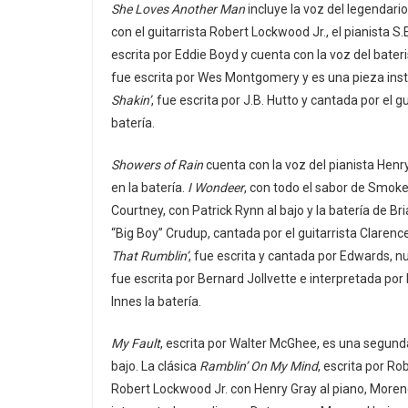
She Loves Another Man
incluye la voz del legendari
con el guitarrista Robert Lockwood Jr., el pianista S.E
escrita por Eddie Boyd y cuenta con la voz del bate
fue escrita por Wes Montgomery y es una pieza instr
Shakin’
, fue escrita por J.B. Hutto y cantada por el g
batería.
Showers of Rain
cuenta con la voz del pianista Henr
en la batería.
I Wondeer
, con todo el sabor de Smoke
Courtney, con Patrick Rynn al bajo y la batería de Br
“Big Boy” Crudup, cantada por el guitarrista Clarenc
That Rumblin’
, fue escrita y cantada por Edwards, 
fue escrita por Bernard Jollvette e interpretada por 
Innes la batería.
My Fault
, escrita por Walter McGhee, es una segund
bajo. La clásica
Ramblin’ On My Mind
, escrita por R
Robert Lockwood Jr. con Henry Gray al piano, Moreno