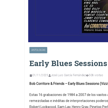
ANTOLOGÍAS
Early Blues Sessions
01/11/2025
José Luis García Fernández
508 visitas
Bob Corritore & Friends – Early Blues Sessions (Vi
Estas 16 grabaciones de 1984 a 2007 de los vastos
remezcladas e inéditas de interpretaciones poderos
Robert Lockwood, Sam Lay, Henry Gray, Pinetop Perki