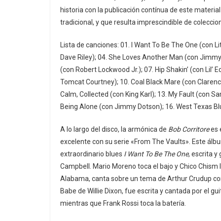
historia con la publicación contínua de este material
tradicional, y que resulta imprescindible de coleccion
Lista de canciones: 01. I Want To Be The One (con Li
Dave Riley); 04. She Loves Another Man (con Jimmy 
(con Robert Lockwood Jr.); 07. Hip Shakin’ (con Lil’ 
Tomcat Courtney); 10. Coal Black Mare (con Clarenc
Calm, Collected (con King Karl); 13. My Fault (con S
Being Alone (con Jimmy Dotson); 16. West Texas Blu
A lo largo del disco, la armónica de
Bob Corritore
es 
excelente con su serie «From The Vaults». Este álbu
extraordinario blues
I Want To Be The One
, escrita y
Campbell. Mario Moreno toca el bajo y Chico Chism l
Alabama, canta sobre un tema de Arthur Crudup con P
Babe de Willie Dixon, fue escrita y cantada por el gui
mientras que Frank Rossi toca la batería.