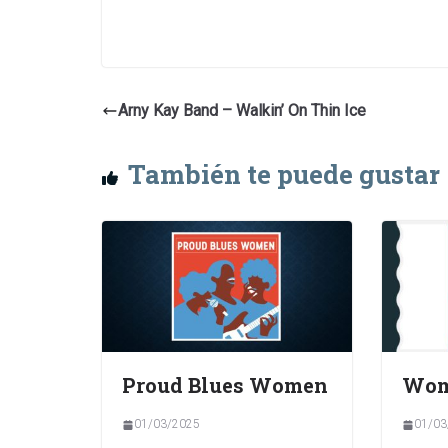
Arny Kay Band – Walkin’ On Thin Ice
También te puede gustar
Proud Blues Women
Wom
01/03/2025
01/03