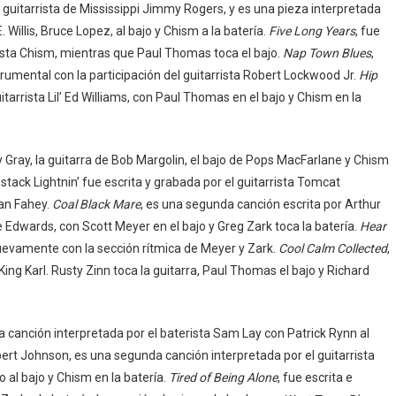
o guitarrista de Mississippi Jimmy Rogers, y es una pieza interpretada
. Willis, Bruce Lopez, al bajo y Chism a la batería.
Five Long Years
, fue
rista Chism, mientras que Paul Thomas toca el bajo.
Nap Town Blues
,
umental con la participación del guitarrista Robert Lockwood Jr.
Hip
uitarrista Lil’ Ed Williams, con Paul Thomas en el bajo y Chism en la
y Gray, la guitarra de Bob Margolin, el bajo de Pops MacFarlane y Chism
stack Lightnin’ fue escrita y grabada por el guitarrista Tomcat
ian Fahey.
Coal Black Mare
, es una segunda canción escrita por Arthur
e Edwards, con Scott Meyer en el bajo y Greg Zark toca la batería.
Hear
nuevamente con la sección rítmica de Meyer y Zark.
Cool Calm Collected
,
King Karl. Rusty Zinn toca la guitarra, Paul Thomas el bajo y Richard
a canción interpretada por el baterista Sam Lay con Patrick Rynn al
obert Johnson, es una segunda canción interpretada por el guitarrista
 al bajo y Chism en la batería.
Tired of Being Alone
, fue escrita e