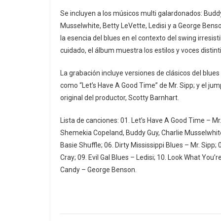
Se incluyen a los músicos multi galardonados: Budd
Musselwhite, Betty LeVette, Ledisi y a George Bens
la esencia del blues en el contexto del swing irresi
cuidado, el álbum muestra los estilos y voces distint
La grabación incluye versiones de clásicos del blu
como “Let’s Have A Good Time” de Mr. Sipp; y el jum
original del productor, Scotty Barnhart.
Lista de canciones: 01. Let’s Have A Good Time – Mr
Shemekia Copeland, Buddy Guy, Charlie Musselwhite
Basie Shuffle; 06. Dirty Mississippi Blues – Mr. Sip
Cray; 09. Evil Gal Blues – Ledisi; 10. Look What You’
Candy – George Benson.