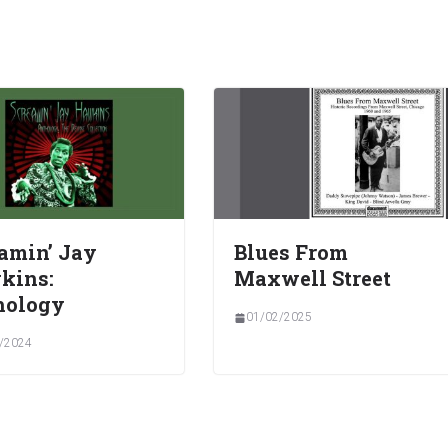
amin’ Jay
Blues From
kins:
Maxwell Street
hology
01/02/2025
/2024