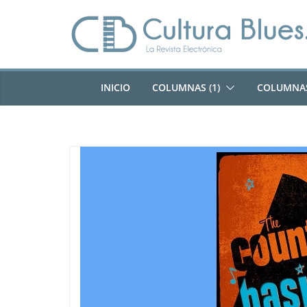
Saltar
al
contenido
INICIO
COLUMNAS (1)
COLUMNAS