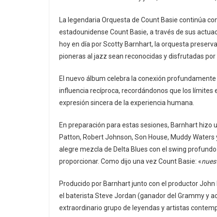
La legendaria Orquesta de Count Basie continúa con e
estadounidense Count Basie, a través de sus actuacio
hoy en día por Scotty Barnhart, la orquesta preserva
pioneras al jazz sean reconocidas y disfrutadas por 
El nuevo álbum celebra la conexión profundamente ar
influencia recíproca, recordándonos que los límites 
expresión sincera de la experiencia humana.
En preparación para estas sesiones, Barnhart hizo u
Patton, Robert Johnson, Son House, Muddy Waters y 
alegre mezcla de Delta Blues con el swing profundo 
proporcionar. Como dijo una vez Count Basie: «
nuest
Producido por Barnhart junto con el productor Joh
el baterista Steve Jordan (ganador del Grammy y act
extraordinario grupo de leyendas y artistas contem