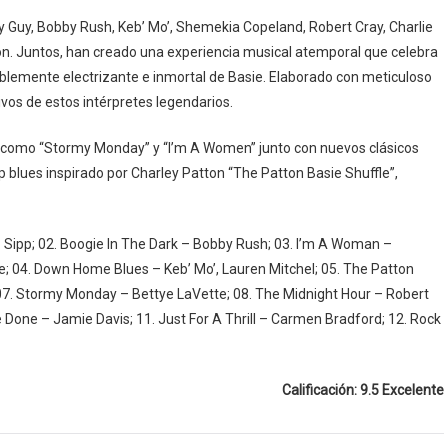
y Guy, Bobby Rush, Keb’ Mo’, Shemekia Copeland, Robert Cray, Charlie
on. Juntos, han creado una experiencia musical atemporal que celebra
stiblemente electrizante e inmortal de Basie. Elaborado con meticuloso
ivos de estos intérpretes legendarios.
es como “Stormy Monday” y “I’m A Women” junto con nuevos clásicos
p blues inspirado por Charley Patton “The Patton Basie Shuffle”,
. Sipp; 02. Boogie In The Dark – Bobby Rush; 03. I’m A Woman –
; 04. Down Home Blues – Keb’ Mo’, Lauren Mitchel; 05. The Patton
p; 07. Stormy Monday – Bettye LaVette; 08. The Midnight Hour – Robert
re Done – Jamie Davis; 11. Just For A Thrill – Carmen Bradford; 12. Rock
Calificación: 9.5 Excelente