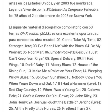
artes en los Estados Unidos, y en 2003 fue nombrada
Leyenda Viviente por la
Biblioteca del Congreso
. Falleció a
los 78 años, el 2 de diciembre de 2008 en Nueva York.
El siguiente material discográfico compilatorio con 50
temas
Oh Freedom (2023)
, es una excelente oportunidad
para conocer su obra musical: 01. Gonna Take My Time; 02.
Stranger Here; 03. I’ve Been Livin’ with the Blues; 04. Be My
Woman; 05. Poor Man; 06. Empty Pocket Blues; 07. I Just
Can’t Keep from Cryin’; 08. Special Delivery; 09. If I Had
Wings; 10. Darlin’ Baby; 11. Misery Blues; 12. House of the
Rising Sun; 13. Make Me a Pallet on Your Floor; 14. Weeping
Willow Blues; 15. Go Down Sunshine; 16. Nobody Knows You
When Youre Down and Out; 17. If I Had a Hammer (Live); 18.
Red Clay Country; 19. When I Was a Young Girl; 20. Gallows
Pole; 21. God’s a Gonna Cut You Down; 22. John Riley; 23.
John Henry; 24. Joshua Fought the Battle of Jericho (Live);
25. All the Pretty Little Horses; 26. Prettiest Train; 27.