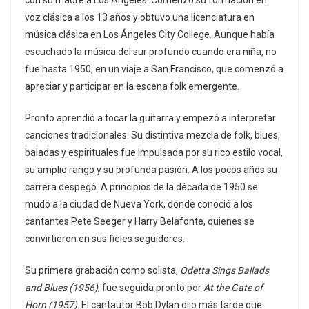
con su madre a Los Ángeles. Comenzó su formación en
voz clásica a los 13 años y obtuvo una licenciatura en
música clásica en Los Ángeles City College. Aunque había
escuchado la música del sur profundo cuando era niña, no
fue hasta 1950, en un viaje a San Francisco, que comenzó a
apreciar y participar en la escena folk emergente.
Pronto aprendió a tocar la guitarra y empezó a interpretar
canciones tradicionales. Su distintiva mezcla de folk, blues,
baladas y espirituales fue impulsada por su rico estilo vocal,
su amplio rango y su profunda pasión. A los pocos años su
carrera despegó. A principios de la década de 1950 se
mudó a la ciudad de Nueva York, donde conoció a los
cantantes Pete Seeger y Harry Belafonte, quienes se
convirtieron en sus fieles seguidores.
Su primera grabación como solista,
Odetta Sings Ballads
and Blues (1956)
, fue seguida pronto por
At the Gate of
Horn (1957)
. El cantautor Bob Dylan dijo más tarde que