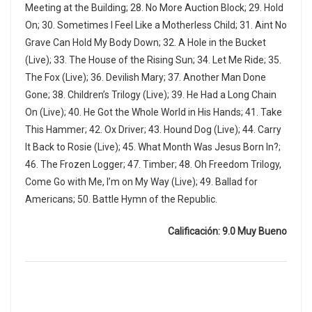
Meeting at the Building; 28. No More Auction Block; 29. Hold
On; 30. Sometimes I Feel Like a Motherless Child; 31. Aint No
Grave Can Hold My Body Down; 32. A Hole in the Bucket
(Live); 33. The House of the Rising Sun; 34. Let Me Ride; 35.
The Fox (Live); 36. Devilish Mary; 37. Another Man Done
Gone; 38. Children’s Trilogy (Live); 39. He Had a Long Chain
On (Live); 40. He Got the Whole World in His Hands; 41. Take
This Hammer; 42. Ox Driver; 43. Hound Dog (Live); 44. Carry
It Back to Rosie (Live); 45. What Month Was Jesus Born In?;
46. The Frozen Logger; 47. Timber; 48. Oh Freedom Trilogy,
Come Go with Me, I’m on My Way (Live); 49. Ballad for
Americans; 50. Battle Hymn of the Republic.
Calificación: 9.0 Muy Bueno