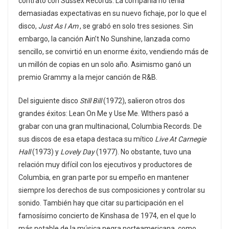
contrato con Sussex Records. La compañía no tenía
demasiadas expectativas en su nuevo fichaje, por lo que el
disco,
Just As I Am
, se grabó en solo tres sesiones. Sin
embargo, la canción Ain’t No Sunshine, lanzada como
sencillo, se convirtió en un enorme éxito, vendiendo más de
un millón de copias en un solo año. Asimismo ganó un
premio Grammy a la mejor canción de R&B.
Del siguiente disco
Still Bill
(1972), salieron otros dos
grandes éxitos: Lean On Me y Use Me. WIthers pasó a
grabar con una gran multinacional, Columbia Records. De
sus discos de esa etapa destaca su mítico
Live At Carnegie
Hall
(1973) y
Lovely Day
(1977). No obstante, tuvo una
relación muy difícil con los ejecutivos y productores de
Columbia, en gran parte por su empeño en mantener
siempre los derechos de sus composiciones y controlar su
sonido. También hay que citar su participación en el
famosísimo concierto de Kinshasa de 1974, en el que lo
más notable de la música negra norteamericana, como