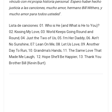
vínculo con mi propia historia personal. Espero haber hecho
justicia a las canciones, mucho amor, hermano Bill Withers, y
mucho amor para todos ustedes
”.
Lista de canciones: 01. Who is He (and What is He to You)?
02. Kissing My Love; 03. World Keeps Going Round and
Round; 04. Just the Two of Us; 05. I’m Her Daddy; 06. Ain’t
No Sunshine; 07. Lean On Me; 08. Let Us Love; 09. Another
Day To Run; 10. Grandma’s Hands; 11. The Same Love That
Made Me Laugh; 12. Hope She’ll Be Happier; 13. Thank You
Brother Bill (Kevin Burt).