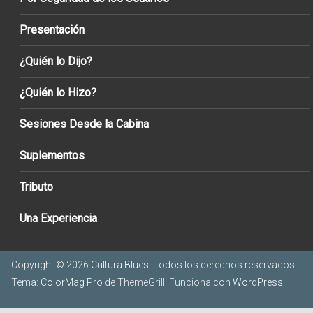
Presentación
¿Quién lo Dijo?
¿Quién lo Hizo?
Sesiones Desde la Cabina
Suplementos
Tributo
Una Experiencia
Copyright © 2026
Cultura Blues
. Todos los derechos reservados.
Tema:
ColorMag Pro
de ThemeGrill. Funciona con
WordPress
.