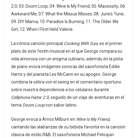
2.0; 03. Doom Loop; 04. Wine Is My Friend; 05. Maceosity; 06.
Awkward Me; 07. What the Missus Misses; 08. June’s Tune;
09. DIY Mama; 10. Paradise Is Burning; 11. The Older We
Get; 12. When I First Held Valerie.
La irónica canción principal
Cooking With Gas
, es el primer
plato de este festín musical en el que George compara su
vida amorosa con un enigma culinario, además en la pista
de piano evoca imágenes sonoras del saxofonista Eddie
Harris y del pianista Les McCann en su apogeo. George
combina la sátira con el swing en el comentario oportuno
sobre nuestra dependencia a los celulares durante
Cellphone Hater 2.0
, seguido de un viaje de aventuras en el
tema
Doom Loop
con sabor latino.
George evoca a Amos Milburn en
Wine Is My Friend
,
cantando las alabanzas de su bebida favorita en la canción
clásica de estilo R&B. El saxofonista Michael Peloquin