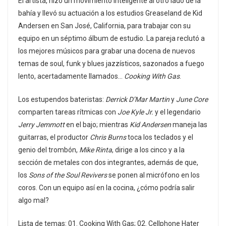
El artista, hizo un movimiento inteligente al otro lado de la
bahía y llevó su actuación a los estudios Greaseland de Kid
Andersen en San José, California, para trabajar con su
equipo en un séptimo álbum de estudio. La pareja reclutó a
los mejores músicos para grabar una docena de nuevos
temas de soul, funk y blues jazzísticos, sazonados a fuego
lento, acertadamente llamados…
Cooking With Gas
.
Los estupendos bateristas:
Derrick D’Mar Martin
y
June Core
comparten tareas rítmicas con
Joe Kyle Jr.
y el legendario
Jerry Jemmott
en el bajo; mientras
Kid Andersen
maneja las
guitarras, el productor
Chris Burns
toca los teclados y el
genio del trombón,
Mike Rinta
, dirige a los cinco y a la
sección de metales con dos integrantes, además de que,
los
Sons of the Soul Revivers
se ponen al micrófono en los
coros. Con un equipo así en la cocina, ¿cómo podría salir
algo mal?
Lista de temas: 01. Cooking With Gas; 02. Cellphone Hater