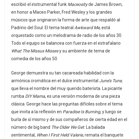
escribió el instrumental funk
Maceosity
de James Brown,
en honor a Maceo Parker, Fred Wesley y los grandes
músicos que originaron la forma de arte que respaldó al
Padrino del Soul. El tema teatral
Awkward Me
, está
orquestado como un melodrama de radio de los años 30.
Todo el equipo se balancea con fuerza en el estrafalario
What The Missus Misses
y su ambiente de tema de
comedia de los años 50.
George demuestra su tan cacareada habilidad con la
armónica cromática en el dulce instrumental
June’s Tune
,
que lleva el nombre del muy querido baterista. La picante
rumba
DIY Mama
, es una versión moderna de una pieza
clásica. George hace las preguntas difíciles sobre el tema
que invita a la reflexión en
Paradise Is Burning
, y luego se
burla de sí mismo y de sus compañeros de cierta edad en el
número de big band
The Older We Get
. La balada
sentimental,
When I First Held Valerie
, remata el banquete