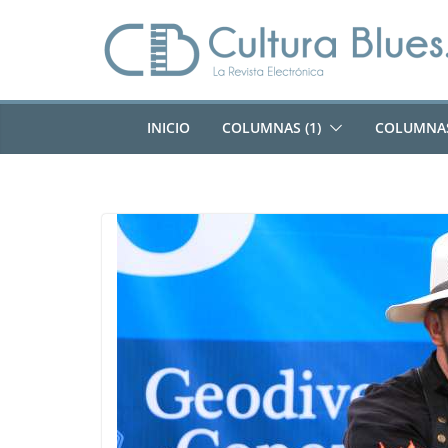
Saltar
al
contenido
INICIO
COLUMNAS (1)
COLUMNAS