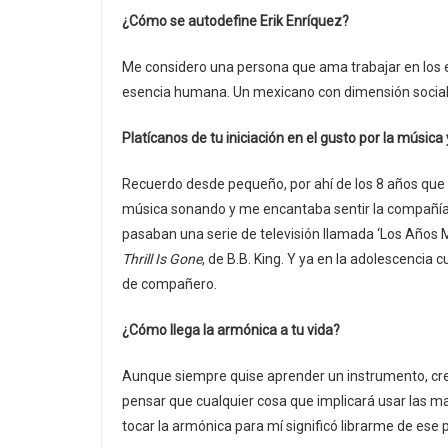
¿Cómo se autodefine Erik Enríquez?
Me considero una persona que ama trabajar en los es
esencia humana. Un mexicano con dimensión social y
Platícanos de tu iniciación en el gusto por la música
Recuerdo desde pequeño, por ahí de los 8 años que
música sonando y me encantaba sentir la compañía de
pasaban una serie de televisión llamada ‘Los Años 
Thrill Is Gone
, de B.B. King. Y ya en la adolescenci
de compañero.
¿Cómo llega la armónica a tu vida?
Aunque siempre quise aprender un instrumento, crec
pensar que cualquier cosa que implicará usar las ma
tocar la armónica para mí significó librarme de ese 