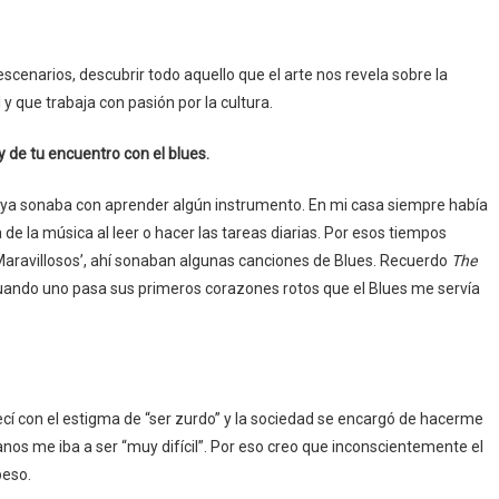
cenarios, descubrir todo aquello que el arte nos revela sobre la
 que trabaja con pasión por la cultura.
 y de tu encuentro con el blues.
 ya sonaba con aprender algún instrumento. En mi casa siempre había
 la música al leer o hacer las tareas diarias. Por esos tiempos
Maravillosos’, ahí sonaban algunas canciones de Blues. Recuerdo
The
a cuando uno pasa sus primeros corazones rotos que el Blues me servía
í con el estigma de “ser zurdo” y la sociedad se encargó de hacerme
nos me iba a ser “muy difícil”. Por eso creo que inconscientemente el
peso.