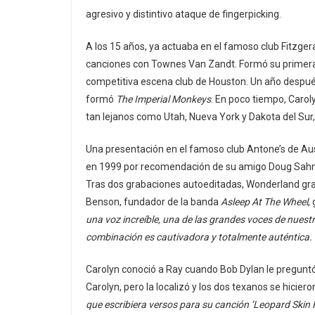
agresivo y distintivo ataque de fingerpicking.
A los 15 años, ya actuaba en el famoso club Fitzger
canciones con Townes Van Zandt. Formó su primera 
competitiva escena club de Houston. Un año después
formó
The Imperial Monkeys
. En poco tiempo, Caro
tan lejanos como Utah, Nueva York y Dakota del Sur
Una presentación en el famoso club Antone’s de Au
en 1999 por recomendación de su amigo Doug Sah
Tras dos grabaciones autoeditadas, Wonderland gr
Benson, fundador de la banda
Asleep At The Wheel
,
una voz increíble, una de las grandes voces de nuest
combinación es cautivadora y totalmente auténtica.
Carolyn conoció a Ray cuando Bob Dylan le preguntó
Carolyn, pero la localizó y los dos texanos se hici
que escribiera versos para su canción ‘Leopard Skin P