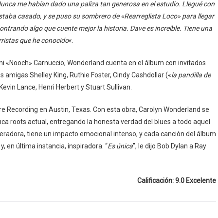
unca me habían dado una paliza tan generosa en el estudio. Llegué con
estaba casado, y se puso su sombrero de «Rearreglista Loco» para llegar
ntrando algo que cuente mejor la historia. Dave es increíble. Tiene una
arristas que he conocido
«.
vanni «Nooch» Carnuccio, Wonderland cuenta en el álbum con invitados
us amigas Shelley King, Ruthie Foster, Cindy Cashdollar («
la pandilla de
evin Lance, Henri Herbert y Stuart Sullivan.
re Recording en Austin, Texas. Con esta obra, Carolyn Wonderland se
ica roots actual, entregando la honesta verdad del blues a todo aquel
eradora, tiene un impacto emocional intenso, y cada canción del álbum
, en última instancia, inspiradora. “
Es única
”, le dijo Bob Dylan a Ray
Calificación: 9.0 Excelente