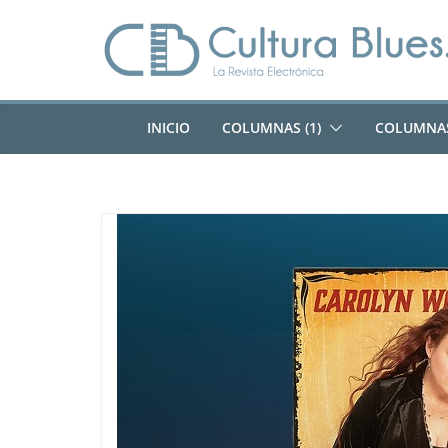
Saltar
al
contenido
INICIO
COLUMNAS (1)
COLUMNAS