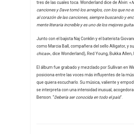
tres de las cuales toca. Wonderland dice de Alvin: «
N
canciones y Dave tomó los arreglos, con los que no 
al corazón de las canciones, siempre buscando y enco
mente literaria increíble y es uno de los mejores guit
Junto con el bajista Naj Conklin y el baterista Gio
como Marcia Ball, compañera del sello Alligator, y s
chicas
«, dice Wonderland), Red Young, Bukka Allen, K
El álbum fue grabado y mezclado por Sullivan en Wi
posiciona entre las voces más influyentes de la mús
que quiera escucharlo. Su música, valiente y empod
se interpreta con una intensidad inusual, acogedora y
Benson. “
Debería ser conocida en todo el país
”.