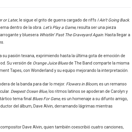
r or Later
, le sigue el grito de guerra cargado de riffs
I Ain’t Going Back
.
gema dentro de la obra.
Let’s Play a Game
, resulta ser una pieza
 arrogante y bluesera
Whistlin’ Past The Graveyard Again
. Hasta llegar a
ns.
a su pasión texana, exprimiendo hasta la última gota de emoción de
ood. Su versión de
Orange Juice Blues
de The Band comparte la misma
sement Tapes, con Wonderland y su equipo mejorando la interpretación.
odera de la banda para dar lo mejor.
Flowers in Bloom
, es un remanso
cular.
Deepest Ocean Blue
, los ritmos latinos se apoderan de Carolyn y
ártico tema final
Blues For Gene
, es un homenaje a su difunto amigo,
productor del álbum, Dave Alvin, derramando lágrimas mientras
y compositor Dave Alvin, quien también coescribió cuatro canciones,