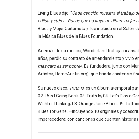
Living Blues dijo: “
Cada canción muestra el trabajo de
cálida y etérea. Puede que no haya un álbum mejor e
Blues y Mejor Guitarrista y fue incluida en el Salón
la Música Blues de la Blues Foundation.
Además de su música, Wonderland trabaja incansabl
años, perdió su contrato de arrendamiento y vivió e
más caro es ser pobre
«. Es fundadora, junto con Mar
Artistas, HomeAustin.org), que brinda asistencia f
Su nuevo disco,
Truth Is
, es un álbum atemporal para
02. I Ain’t Going Back; 03. Truth Is; 04. Let’s Play a 
Wishful Thinking; 08. Orange Juice Blues; 09. Tattoo
Blues for Gene; —incluyendo 10 originales y coescr
imperecedera; con canciones que cuentan historias 