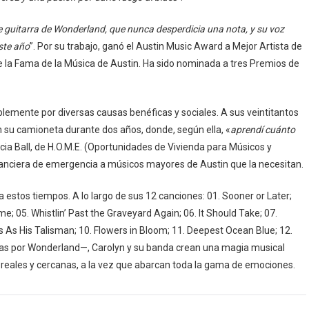
 guitarra de Wonderland, que nunca desperdicia una nota, y su voz
ste año
”. Por su trabajo, ganó el Austin Music Award a Mejor Artista de
 de la Fama de la Música de Austin. Ha sido nominada a tres Premios de
emente por diversas causas benéficas y sociales. A sus veintitantos
n su camioneta durante dos años, donde, según ella, «
aprendí cuánto
cia Ball, de H.O.M.E. (Oportunidades de Vivienda para Músicos y
inanciera de emergencia a músicos mayores de Austin que la necesitan.
 estos tiempos. A lo largo de sus 12 canciones: 01. Sooner or Later;
Game; 05. Whistlin’ Past the Graveyard Again; 06. It Should Take; 07.
s As His Talisman; 10. Flowers in Bloom; 11. Deepest Ocean Blue; 12.
itas por Wonderland—, Carolyn y su banda crean una magia musical
reales y cercanas, a la vez que abarcan toda la gama de emociones.