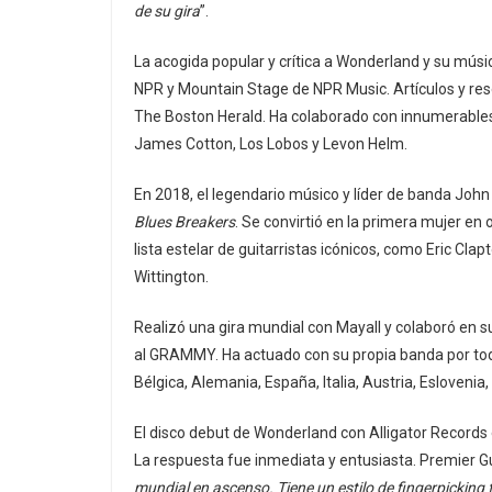
de su gira
”.
La acogida popular y crítica a Wonderland y su músic
NPR y Mountain Stage de NPR Music. Artículos y re
The Boston Herald. Ha colaborado con innumerables 
James Cotton, Los Lobos y Levon Helm.
En 2018, el legendario músico y líder de banda John
Blues Breakers
. Se convirtió en la primera mujer e
lista estelar de guitarristas icónicos, como Eric Cl
Wittington.
Realizó una gira mundial con Mayall y colaboró ​​en
al GRAMMY. Ha actuado con su propia banda por tod
Bélgica, Alemania, España, Italia, Austria, Eslovenia
El disco debut de Wonderland con Alligator Records
La respuesta fue inmediata y entusiasta. Premier Gu
mundial en ascenso. Tiene un estilo de fingerpicking 