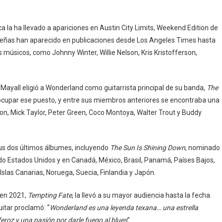
a la ha llevado a apariciones en Austin City Limits, Weekend Edition de
señas han aparecido en publicaciones desde Los Angeles Times hasta
músicos, como Johnny Winter, Willie Nelson, Kris Kristofferson,
 Mayall eligió a Wonderland como guitarrista principal de su banda,
The
n ocupar ese puesto, y entre sus miembros anteriores se encontraba una
apton, Mick Taylor, Peter Green, Coco Montoya, Walter Trout y Buddy
 sus dos últimos álbumes, incluyendo
The Sun Is Shining Down
, nominado
o Estados Unidos y en Canadá, México, Brasil, Panamá, Países Bajos,
, Islas Canarias, Noruega, Suecia, Finlandia y Japón.
 en 2021,
Tempting Fate
, la llevó a su mayor audiencia hasta la fecha.
itar proclamó: “
Wonderland es una leyenda texana… una estrella
feroz y una pasión por darle fuego al blues
”.