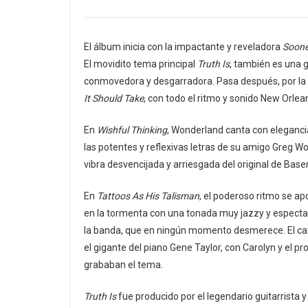
El álbum inicia con la impactante y reveladora
Soone
El movidito tema principal
Truth Is
, también es una 
conmovedora y desgarradora. Pasa después, por la
It Should Take
, con todo el ritmo y sonido New Orlea
En
Wishful Thinking
, Wonderland canta con eleganci
las potentes y reflexivas letras de su amigo Greg W
vibra desvencijada y arriesgada del original de Ba
En
Tattoos As His Talisman
, el poderoso ritmo se ap
en la tormenta con una tonada muy jazzy y especta
la banda, que en ningún momento desmerece. El cat
el gigante del piano Gene Taylor, con Carolyn y el 
grababan el tema.
Truth Is
fue producido por el legendario guitarrista 