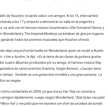
ald’s de Houston, tocando sola o con amigos. A los 16, intercambió
banda a los 17 y empezó a demostrar su valía en la exigente y
, se unió con el famoso músico houstoniano Little Screamin’ Kenny y
lyn Wonderland y The Imperial Monkeys ya estaban de gira por lugares
, ganando todos los premios musicales que Houston ofrecía.
stin dejó una profunda huella en Wonderland, quien se mudó a Austin
m. «
Ven a Austin
«, le dijo. «
Es la tierra de las clases de guitarra gratis
«.
abó cuatro álbumes producidos por su amigo, el famoso músico Ray
 ganadora de varios premios Grammy. Según Benson, «
Carolyn tiene
ro tiempo. También es una guitarrista increíble y una gran persona. La
 Eso es magia
«.
 cómo contactarla en 2004, ya que era su fan. Ray no conocía a
eron amigos rápidamente. Luego, según Wonderland, “
Bob Dylan me pidió
illbox Hat’ y me pidió que me reuniera con él en las pruebas de sonido