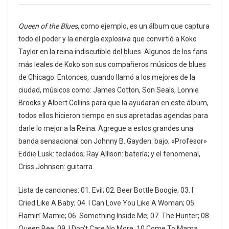
Queen of the Blues
, como ejemplo, es un álbum que captura
todo el poder y la energía explosiva que convirtió a Koko
Taylor en la reina indiscutible del blues. Algunos de los fans
más leales de Koko son sus compañeros músicos de blues
de Chicago. Entonces, cuando llamó a los mejores de la
ciudad, músicos como: James Cotton, Son Seals, Lonnie
Brooks y Albert Collins para que la ayudaran en este álbum,
todos ellos hicieron tiempo en sus apretadas agendas para
darle lo mejor a la Reina. Agregue a estos grandes una
banda sensacional con Johnny B. Gayden: bajo; «Profesor»
Eddie Lusk: teclados; Ray Allison: batería; y el fenomenal,
Criss Johnson: guitarra.
Lista de canciones: 01. Evil; 02. Beer Bottle Boogie; 03. I
Cried Like A Baby; 04. I Can Love You Like A Woman; 05.
Flamin’ Mamie; 06. Something Inside Me; 07. The Hunter; 08.
Queen Bee; 09. I Don’t Care No More; 10 Come To Mama.