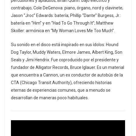
percusiones y aplausos; Brian Quinn: bajo eléctrico y
contrabajo; Cole DeGenova: piano, órgano, nord y clavinete;
Jason “Jroc” Edwards: batería; Phillip “Dante” Burgess, Jr.:
batería en “Him” y en “Had To Go Through It”; Matthew
Skoller: armónica en “My Woman Loves Me Too Much”.
Su sonido en el disco está inspirado en sus ídolos: Hound
Dog Taylor, Muddy Waters, Elmore James, Albert King, Son
Seals y Jimi Hendrix. Fue coproducido por el presidente y
fundador de Alligator Records, Bruce Iglauer. Es un material
que encuentra a Cannon, un ex conductor de autobús de la
CTA (Chicago Transit Authority), ofreciendo historias
eternas de experiencias comunes, que a menudo se
desarrollan de maneras poco habituales.