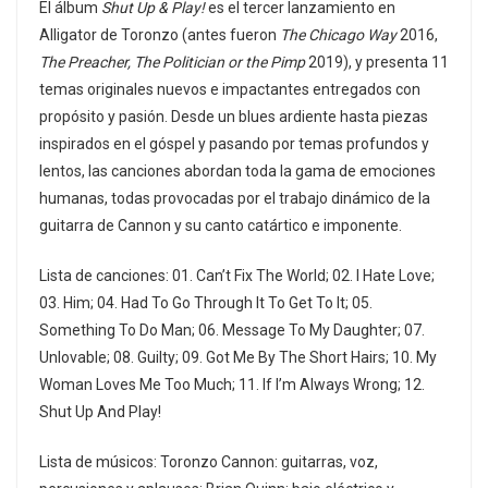
El álbum
Shut Up & Play!
es el tercer lanzamiento en
Alligator de Toronzo (antes fueron
The Chicago Way
2016,
The Preacher, The Politician or the Pimp
2019), y presenta 11
temas originales nuevos e impactantes entregados con
propósito y pasión. Desde un blues ardiente hasta piezas
inspirados en el góspel y pasando por temas profundos y
lentos, las canciones abordan toda la gama de emociones
humanas, todas provocadas por el trabajo dinámico de la
guitarra de Cannon y su canto catártico e imponente.
Lista de canciones: 01. Can’t Fix The World; 02. I Hate Love;
03. Him; 04. Had To Go Through It To Get To It; 05.
Something To Do Man; 06. Message To My Daughter; 07.
Unlovable; 08. Guilty; 09. Got Me By The Short Hairs; 10. My
Woman Loves Me Too Much; 11. If I’m Always Wrong; 12.
Shut Up And Play!
Lista de músicos: Toronzo Cannon: guitarras, voz,