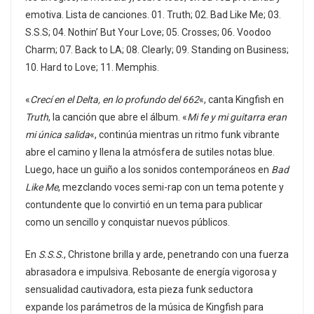
emotiva. Lista de canciones. 01. Truth; 02. Bad Like Me; 03.
S.S.S; 04. Nothin’ But Your Love; 05. Crosses; 06. Voodoo
Charm; 07. Back to LA; 08. Clearly; 09. Standing on Business;
10. Hard to Love; 11. Memphis.
«
Crecí en el Delta, en lo profundo del 662
«, canta Kingfish en
Truth
, la canción que abre el álbum. «
Mi fe y mi guitarra eran
mi única salida
«, continúa mientras un ritmo funk vibrante
abre el camino y llena la atmósfera de sutiles notas blue.
Luego, hace un guiño a los sonidos contemporáneos en
Bad
Like Me
, mezclando voces semi-rap con un tema potente y
contundente que lo convirtió en un tema para publicar
como un sencillo y conquistar nuevos públicos.
En
S.S.S.
, Christone brilla y arde, penetrando con una fuerza
abrasadora e impulsiva. Rebosante de energía vigorosa y
sensualidad cautivadora, esta pieza funk seductora
expande los parámetros de la música de Kingfish para