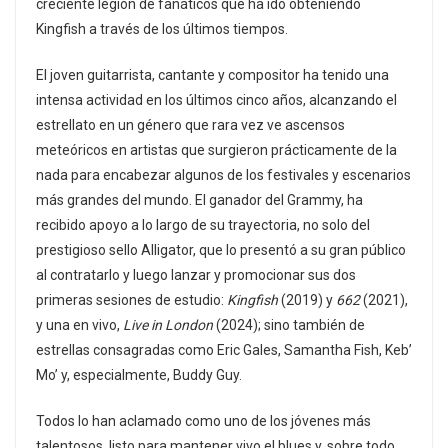
creciente legión de fanáticos que ha ido obteniendo
Kingfish a través de los últimos tiempos.
El joven guitarrista, cantante y compositor ha tenido una
intensa actividad en los últimos cinco años, alcanzando el
estrellato en un género que rara vez ve ascensos
meteóricos en artistas que surgieron prácticamente de la
nada para encabezar algunos de los festivales y escenarios
más grandes del mundo. El ganador del Grammy, ha
recibido apoyo a lo largo de su trayectoria, no solo del
prestigioso sello Alligator, que lo presentó a su gran público
al contratarlo y luego lanzar y promocionar sus dos
primeras sesiones de estudio:
Kingfish
(2019) y
662
(2021),
y una en vivo,
Live in London
(2024); sino también de
estrellas consagradas como Eric Gales, Samantha Fish, Keb’
Mo’ y, especialmente, Buddy Guy.
Todos lo han aclamado como uno de los jóvenes más
talentosos, listo para mantener vivo el blues y, sobre todo,