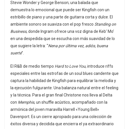
Stevie Wonder y George Benson; una balada que
demuestra lo emocional que puede ser Kingfish con un
estribillo de piano y una parte de guitarra corta y dulce. El
ambiente sonoro se suaviza con el pop fresco
Standing on
Business
, donde Ingram ofrece una voz digna de Keb’ Mo’
en una despedida que se escucha con más suavidad de lo
que sugiere la letra: “
Nena por última vez, adiós, buena
suerte
”.
El R&B de medio tiempo
Hard to Love You
, introduce riffs
especiales entre las estrofas de un soul blues candente que
captura la habilidad de Kingfish para equilibrar la melodía y
la ejecución fulgurante. Una balanza natural entre el feeling
y la técnica. Para el gran final Christone nos lleva al Delta
con
Memphis
, un shuffle acústico, acompañado con la
armónica del joven maravilla Harrell «Young Bell»
Davenport. Es un cierre apropiado para una colección de
éxitos diversa y decidida que encierra el ya extraordinario