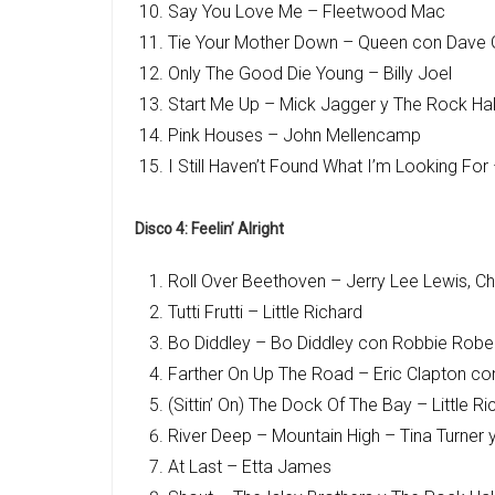
Say You Love Me – Fleetwood M
Tie Your Mother Down – Queen con Dav
Only The Good Die Young – Billy Jo
Start Me Up – Mick Jagger y The Rock H
Pink Houses – John Mellencamp
I Still Haven’t Found What I’m Looking Fo
Disco 4: Feelin’ Alright
Roll Over Beethoven – Jerry Lee Lewis, C
Tutti Frutti – Little Richard
Bo Diddley – Bo Diddley con Robbie 
Farther On Up The Road – Eric Clapto
(Sittin’ On) The Dock Of The Bay – Little 
River Deep – Mountain High – Tina Turne
At Last – Etta James