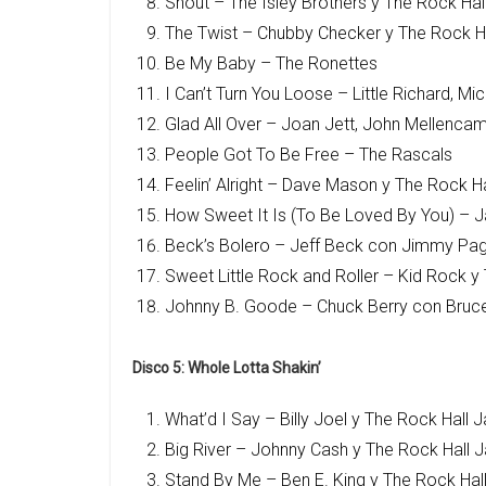
Shout – The Isley Brothers y The Rock
The Twist – Chubby Checker y The Ro
Be My Baby – The Ronettes
I Can’t Turn You Loose – Little Richard,
Glad All Over – Joan Jett, John Mellenca
People Got To Be Free – The Rascals
Feelin’ Alright – Dave Mason y The Rock 
How Sweet It Is (To Be Loved By You) – 
Beck’s Bolero – Jeff Beck con Jim
Sweet Little Rock and Roller – Kid Ro
Johnny B. Goode – Chuck Berry con Bruce
Disco 5: Whole Lotta Shakin’
What’d I Say – Billy Joel y The Rock 
Big River – Johnny Cash y The Rock Hal
Stand By Me – Ben E. King y The Rock H