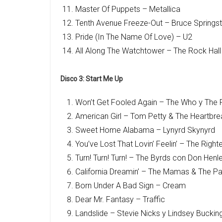
Master Of Puppets – Metallica
Tenth Avenue Freeze-Out – Bruce Springst
Pride (In The Name Of Love) – U2
All Along The Watchtower – The Rock Hal
Disco 3: Start Me Up
Won’t Get Fooled Again – The Who y T
American Girl – Tom Petty & The He
Sweet Home Alabama – Lynyrd Skynyrd
You’ve Lost That Lovin’ Feelin’ – The
Turn! Turn! Turn! – The Byrds con Don H
California Dreamin’ – The Mamas &
Born Under A Bad Sign – Cream
Dear Mr. Fantasy – Traffic
Landslide – Stevie Nicks y Lindsey B