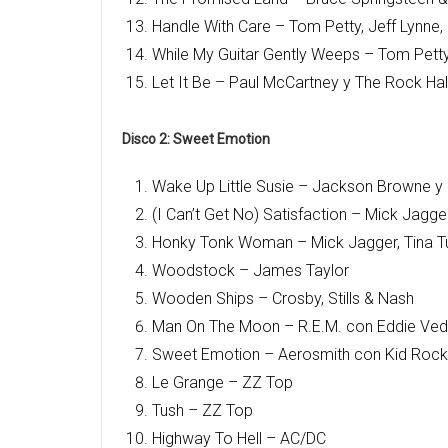
Handle With Care – Tom Petty, Jeff Lynne
While My Guitar Gently Weeps – Tom Petty
Let It Be – Paul McCartney y The Rock Ha
Disco 2: Sweet Emotion
Wake Up Little Susie – Jackson Browne y 
(I Can’t Get No) Satisfaction – Mick Jagg
Honky Tonk Woman – Mick Jagger, Tina Tu
Woodstock – James Taylor
Wooden Ships – Crosby, Stills & Nash
Man On The Moon – R.E.M. con Eddie Ved
Sweet Emotion – Aerosmith con Kid Rock
Le Grange – ZZ Top
Tush – ZZ Top
Highway To Hell – AC/DC