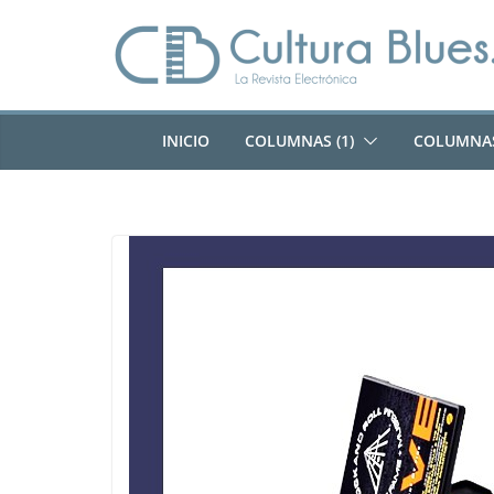
Saltar
al
contenido
INICIO
COLUMNAS (1)
COLUMNAS