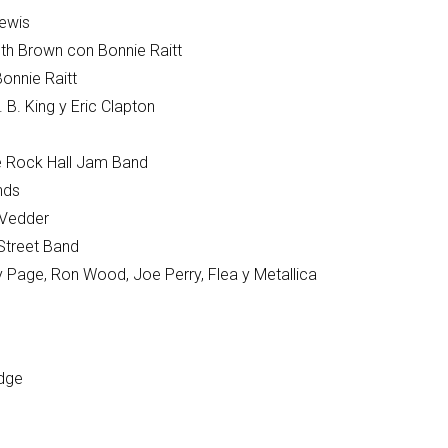
Lewis
th Brown con Bonnie Raitt
on Bonnie Raitt
 B. B. King y Eric Clapton
 The Rock Hall Jam Band
nds
ie Vedder
Street Band
 Jimmy Page, Ron Wood, Joe Perry, Flea y Metallica
ledge