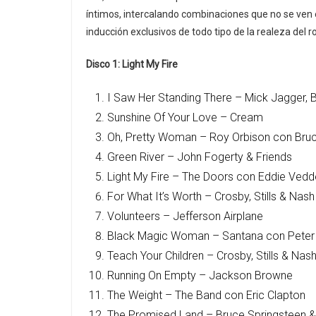
íntimos, intercalando combinaciones que no se ven 
inducción exclusivos de todo tipo de la realeza del 
Disco 1: Light My Fire
I Saw Her Standing There – Mick Jagger, 
Sunshine Of Your Love – Cream
Oh, Pretty Woman – Roy Orbison con Bruc
Green River – John Fogerty & Friends
Light My Fire – The Doors con Eddie Vedd
For What It’s Worth – Crosby, Stills & Na
Volunteers – Jefferson Airplane
Black Magic Woman – Santana con Peter
Teach Your Children – Crosby, Stills & Na
Running On Empty – Jackson Browne
The Weight – The Band con Eric Clapton
The Promised Land – Bruce Springsteen &