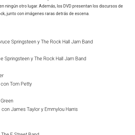
en ningún otro lugar. Además, los DVD presentan los discursos de
rock, junto con imágenes raras detrás de escena.
Bruce Springsteen y The Rock Hall Jam Band
e Springsteen y The Rock Hall Jam Band
er
sh con Tom Petty
 Green
sh con James Taylor y Emmylou Harris
 The E Street Band