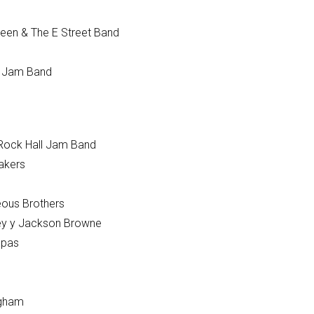
een & The E Street Band
l Jam Band
he Rock Hall Jam Band
artbreakers
 Righteous Brothers
enley y Jackson Browne
 The Papas
uckingham