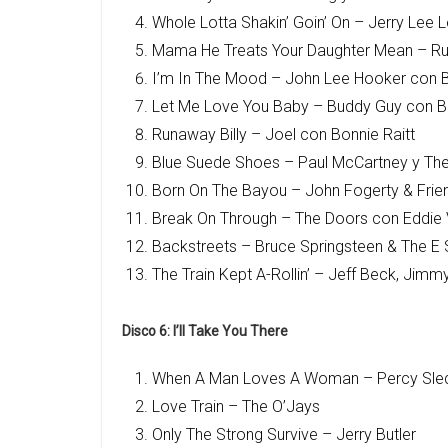
Whole Lotta Shakin’ Goin’ On – Jerry Lee 
Mama He Treats Your Daughter Mean – Ru
I’m In The Mood – John Lee Hooker c
Let Me Love You Baby – Buddy Guy con
Runaway Billy – Joel con Bonnie Raitt
Blue Suede Shoes – Paul McCartney y
Born On The Bayou – John Fogerty & Frie
Break On Through – The Doors con Edd
Backstreets – Bruce Springsteen & The E 
The Train Kept A-Rollin’ – Jeff Beck,
Disco 6:
I’ll Take You There
When A Man Loves A Woman – Percy S
Love Train – The O’Jays
Only The Strong Survive – Jerry Butler