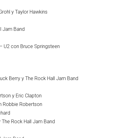
ac
e Grohl y Taylor Hawkins
el
all Jam Band
r – U2 con Bruce Springsteen
huck Berry y The Rock Hall Jam Band
Robertson y Eric Clapton
n con Robbie Robertson
Richard
r y The Rock Hall Jam Band