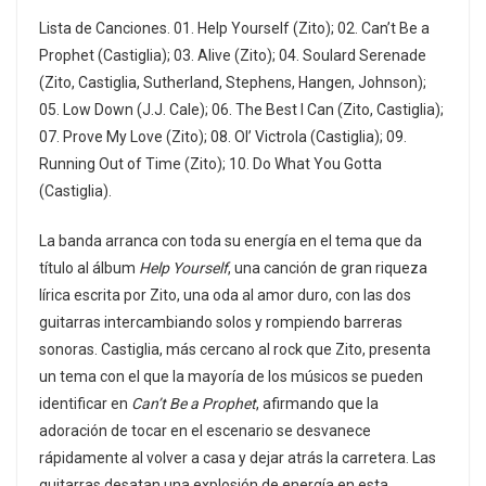
Lista de Canciones. 01. Help Yourself (Zito); 02. Can’t Be a
Prophet (Castiglia); 03. Alive (Zito); 04. Soulard Serenade
(Zito, Castiglia, Sutherland, Stephens, Hangen, Johnson);
05. Low Down (J.J. Cale); 06. The Best I Can (Zito, Castiglia);
07. Prove My Love (Zito); 08. Ol’ Victrola (Castiglia); 09.
Running Out of Time (Zito); 10. Do What You Gotta
(Castiglia).
La banda arranca con toda su energía en el tema que da
título al álbum
Help Yourself
, una canción de gran riqueza
lírica escrita por Zito, una oda al amor duro, con las dos
guitarras intercambiando solos y rompiendo barreras
sonoras. Castiglia, más cercano al rock que Zito, presenta
un tema con el que la mayoría de los músicos se pueden
identificar en
Can’t Be a Prophet
, afirmando que la
adoración de tocar en el escenario se desvanece
rápidamente al volver a casa y dejar atrás la carretera. Las
guitarras desatan una explosión de energía en esta