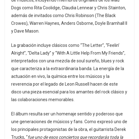
de músicos, incluyendo miembros originales de los Mad
Dogs como Rita Coolidge, Claudia Lennear y Chris Stainton,
además de invitados como Chris Robinson (The Black
Crowes), Warren Haynes, Anders Osborne, Doyle Bramhall II
y Dave Mason.
La grabación incluye clásicos como “The Letter”, “Feelin’
Alright”, “Delta Lady” y “With A Little Help From My Friends”,
interpretados con una mezcla de soul sureño, blues y rock
que caracteriza a la extraordinaria banda. La energía de la
actuación en vivo, la química entre los músicos y la
reverencia por el legado de Leon Russell hacen de este
disco una pieza esencial para los amantes del rock clásico y
las colaboraciones memorables.
El álbum resulta ser un homenaje sentido y poderoso que
une generaciones de músicos y fans. Como expresó uno de
los principales protagonistas de la obra, el guitarrista Derek
Trucks, “
fue uno de esos conciertos que recordarás toda la