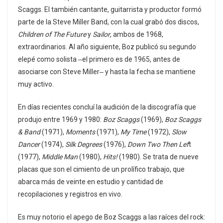
Scaggs. El también cantante, guitarrista y productor formó
parte de la Steve Miller Band, con la cual grabó dos discos,
Children of The Future
y
Sailor
, ambos de 1968,
extraordinarios. Al año siguiente, Boz publicó su segundo
elepé como solista ‒el primero es de 1965, antes de
asociarse con Steve Miller‒ y hasta la fecha se mantiene
muy activo.
En días recientes concluí la audición de la discografía que
produjo entre 1969 y 1980:
Boz Scaggs
(1969),
Boz Scaggs
& Band
(1971),
Moments
(1971),
My Time
(1972),
Slow
Dancer
(1974),
Silk Degrees
(1976),
Down Two Then Lef
t
(1977),
Middle Man
(1980),
Hits!
(1980). Se trata de nueve
placas que son el cimiento de un prolífico trabajo, que
abarca más de veinte en estudio y cantidad de
recopilaciones y registros en vivo.
Es muy notorio el apego de Boz Scaggs a las raíces del rock: