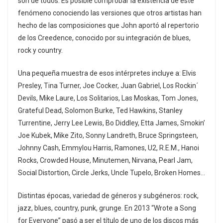
son de todos. Es posible comprobar la existencia de este
fenómeno conociendo las versiones que otros artistas han
hecho de las composiciones que John aportó al repertorio
de los Creedence, conocido por su integración de blues,
rock y country.
Una pequeña muestra de esos intérpretes incluye a: Elvis
Presley, Tina Turner, Joe Cocker, Juan Gabriel, Los Rockin´
Devils, Mike Laure, Los Solitarios, Las Moskas, Tom Jones,
Grateful Dead, Solomon Burke, Ted Hawkins, Stanley
Turrentine, Jerry Lee Lewis, Bo Diddley, Etta James, Smokin’
Joe Kubek, Mike Zito, Sonny Landreth, Bruce Springsteen,
Johnny Cash, Emmylou Harris, Ramones, U2, R.E.M., Hanoi
Rocks, Crowded House, Minutemen, Nirvana, Pearl Jam,
Social Distortion, Circle Jerks, Uncle Tupelo, Broken Homes…
Distintas épocas, variedad de géneros y subgéneros: rock,
jazz, blues, country, punk, grunge. En 2013 “Wrote a Song
for Everyone” pasó a ser el título de uno de los discos más