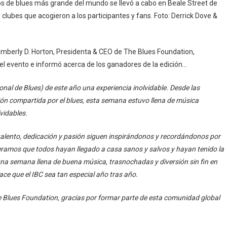
cos de blues más grande del mundo se llevó a cabo en Beale Street de
clubes que acogieron a los participantes y fans. Foto: Derrick Dove &
Kimberly D. Horton, Presidenta & CEO de The Blues Foundation,
 el evento e informó acerca de los ganadores de la edición…
onal de Blues) de este año una experiencia inolvidable. Desde las
ión compartida por el blues, esta semana estuvo llena de música
vidables.
u talento, dedicación y pasión siguen inspirándonos y recordándonos por
speramos que todos hayan llegado a casa sanos y salvos y hayan tenido la
na semana llena de buena música, trasnochadas y diversión sin fin en
ce que el IBC sea tan especial año tras año.
he Blues Foundation, gracias por formar parte de esta comunidad global