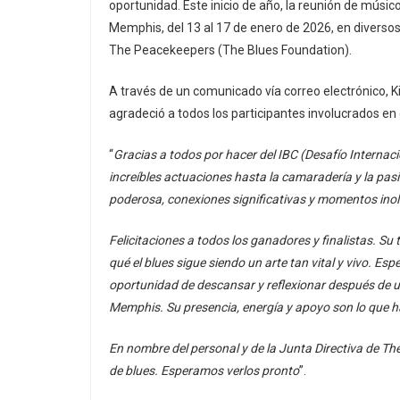
oportunidad. Este inicio de año, la reunión de músi
Memphis, del 13 al 17 de enero de 2026, en diversos 
The Peacekeepers (The Blues Foundation).
A través de un comunicado vía correo electrónico, 
agradeció a todos los participantes involucrados en
“
Gracias a todos por hacer del IBC (Desafío Internaci
increíbles actuaciones hasta la camaradería y la pas
poderosa, conexiones significativas y momentos inol
Felicitaciones a todos los ganadores y finalistas. S
qué el blues sigue siendo un arte tan vital y vivo. E
oportunidad de descansar y reflexionar después de u
Memphis. Su presencia, energía y apoyo son lo que ha
En nombre del personal y de la Junta Directiva de T
de blues. Esperamos verlos pronto
”.