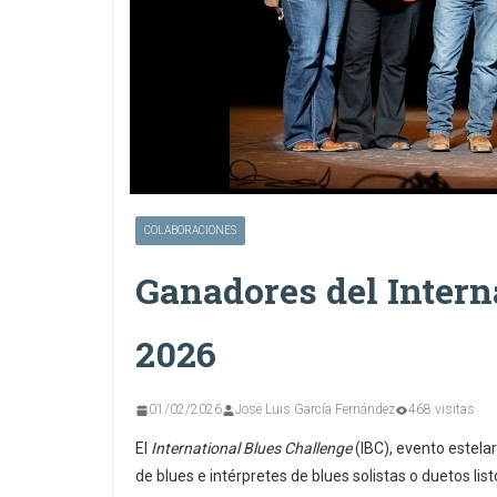
COLABORACIONES
Ganadores del Intern
2026
01/02/2026
José Luis García Fernández
468 visitas
El
International Blues Challenge
(IBC), evento estela
de blues e intérpretes de blues solistas o duetos lis