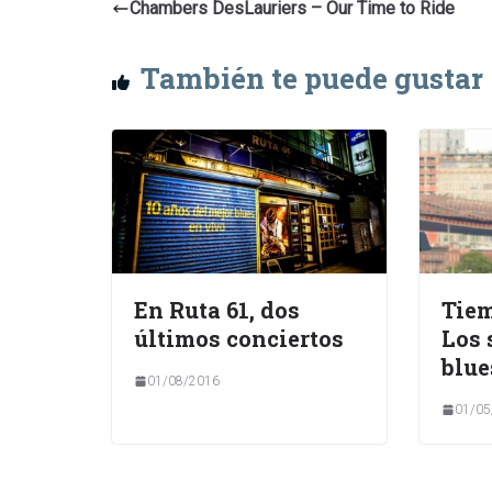
Chambers DesLauriers – Our Time to Ride
También te puede gustar
En Ruta 61, dos
Tiem
últimos conciertos
Los 
blue
01/08/2016
01/05