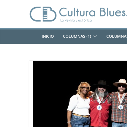
Saltar
al
contenido
INICIO
COLUMNAS (1)
COLUMNAS