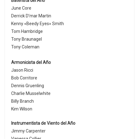
Baterista del Año
June Core
Derrick D’mar Martin
Kenny «Beedy Eyes» Smith
Tom Hambridge
Tony Braunagel
Tony Coleman
Armonicista del Año
Jason Ricci
Bob Corritore
Dennis Gruenling
Charlie Musselwhite
Billy Branch
Kim Wilson
Instrumentista de Viento del Año
Jimmy Carpenter
Vanessa Collier