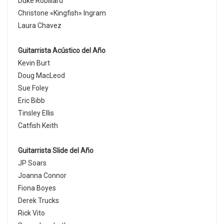
Duke Robillard
Christone «Kingfish» Ingram
Laura Chavez
Guitarrista Acústico del Año
Kevin Burt
Doug MacLeod
Sue Foley
Eric Bibb
Tinsley Ellis
Catfish Keith
Guitarrista Slide del Año
JP Soars
Joanna Connor
Fiona Boyes
Derek Trucks
Rick Vito