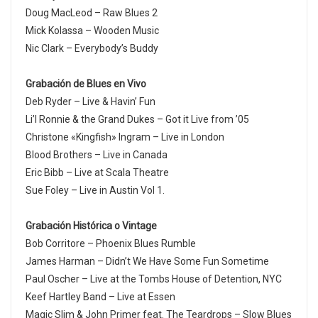
Doug MacLeod – Raw Blues 2
Mick Kolassa – Wooden Music
Nic Clark – Everybody’s Buddy
Grabación de Blues en Vivo
Deb Ryder – Live & Havin’ Fun
Li’l Ronnie & the Grand Dukes – Got it Live from ’05
Christone «Kingfish» Ingram – Live in London
Blood Brothers – Live in Canada
Eric Bibb – Live at Scala Theatre
Sue Foley – Live in Austin Vol 1.
Grabación
Histórica o Vintage
Bob Corritore – Phoenix Blues Rumble
James Harman – Didn’t We Have Some Fun Sometime
Paul Oscher – Live at the Tombs House of Detention, NYC
Keef Hartley Band – Live at Essen
Magic Slim & John Primer feat. The Teardrops – Slow Blues