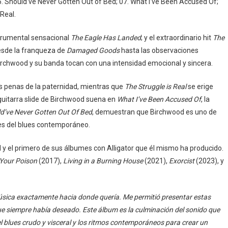
06. Should’ve Never Gotten Out of Bed; 07. What I’ve Been Accused Of;
 Real.
strumental sensacional
The Eagle Has Landed
; y el extraordinario hit
The
desde la franqueza de
Damaged Goods
hasta las observaciones
Birchwood y su banda tocan con una intensidad emocional y sincera.
 las penas de la paternidad, mientras que
The Struggle is Real
se erige
uitarra slide de Birchwood suena en
What I’ve Been Accused Of
, la
d’ve Never Gotten Out Of Bed
, demuestran que Birchwood es uno de
res del blues contemporáneo.
d y el primero de sus álbumes con Alligator que él mismo ha producido.
 Your Poison
(2017),
Living in a Burning House
(2021),
Exorcist
(2023), y
 música exactamente hacia donde quería. Me permitió presentar estas
ue siempre había deseado. Este álbum es la culminación del sonido que
el blues crudo y visceral y los ritmos contemporáneos para crear un