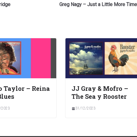
ridge
Greg Nagy – Just a Little More Time
 Taylor – Reina
JJ Gray & Mofro –
Blues
The Sea y Rooster
/2023
31/12/2023