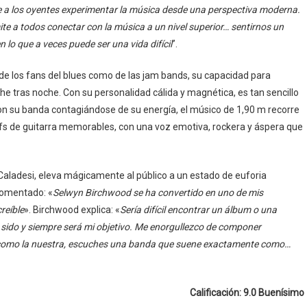
te a los oyentes experimentar la música desde una perspectiva moderna.
e a todos conectar con la música a un nivel superior… sentirnos un
o que a veces puede ser una vida difícil
”.
o de los fans del blues como de las jam bands, su capacidad para
e tras noche. Con su personalidad cálida y magnética, es tan sencillo
on su banda contagiándose de su energía, el músico de 1,90 m recorre
iffs de guitarra memorables, con una voz emotiva, rockera y áspera que
l Caladesi, eleva mágicamente al público a un estado de euforia
comentado: «
Selwyn Birchwood se ha convertido en uno de mis
reíble
». Birchwood explica: «
Sería difícil encontrar un álbum o una
sido y siempre será mi objetivo. Me enorgullezco de componer
como la nuestra, escuches una banda que suene exactamente como…
Calificación: 9.0 Buenísimo