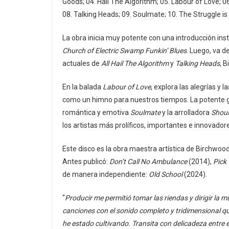
Goods; 04. Hail The Algorithm; 05. Labour of Love; 
08. Talking Heads; 09. Soulmate; 10. The Struggle is
La obra inicia muy potente con una introducción in
Church of Electric Swamp Funkin’ Blues
. Luego, va 
actuales de
All Hail The Algorithm
y
Talking Heads
, 
En la balada
Labour of Love
, explora las alegrías y
como un himno para nuestros tiempos. La potente g
romántica y emotiva
Soulmate
y la arrolladora
Shoul
los artistas más prolíficos, importantes e innovado
Este disco es la obra maestra artística de Birchwoo
Antes publicó:
Don’t Call No Ambulance
(2014),
Pick
de manera independiente:
Old School
(2024).
“
Producir me permitió tomar las riendas y dirigir la
canciones con el sonido completo y tridimensional q
he estado cultivando. Transita con delicadeza entre 