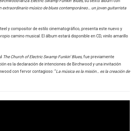
Birchwood
lanza
Electric Swamp Funkin’ Blues
, su sexto álbum con
n extraordinario músico de blues contemporáneo… un joven guitarrista
steel y compositor de estilo cinematográfico, presenta este nuevo y
opio camino musical. El álbum estará disponible en CD, vinilo amarillo
ul
The Church of Electric Swamp Funkin’ Blues
, fue previamente
ción es la declaración de intenciones de Birchwood y una invitación
hwood con fervor contagioso: “
La música es la misión… es la creación de