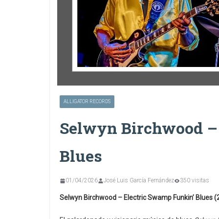
ALLIGATOR RECORDS
Selwyn Birchwood – 
Blues
01/04/2026
José Luis García Fernández
350 visitas
Selwyn Birchwood – Electric Swamp Funkin’ Blues (