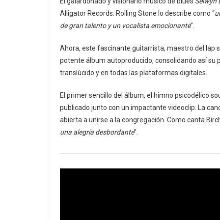
El galardonado y visionario músico de blues
Selwyn 
Alligator Records. Rolling Stone lo describe como “
u
de gran talento y un vocalista emocionante
”.
Ahora, este fascinante guitarrista, maestro del lap 
potente álbum autoproducido, consolidando así su pr
translúcido y en todas las plataformas digitales.
El primer sencillo del álbum, el himno psicodélico so
publicado junto con un impactante videoclip. La can
abierta a unirse a la congregación. Como canta Birc
una alegría desbordante
”.