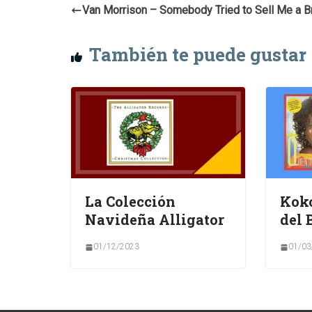
Van Morrison – Somebody Tried to Sell Me a B
También te puede gustar
La Colección
Koko
Navideña Alligator
del 
01/12/2023
01/03