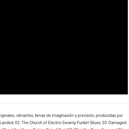
iginales, vibrantes, llenas de imaginación y precisión, producidas por
 Landed; 02. The Church of Electric Swamp Funkin’ Blues; 03. Damaged