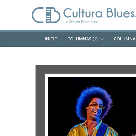
Saltar
al
contenido
INICIO
COLUMNAS (1)
COLUMNAS