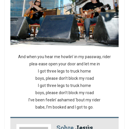
And when you hear me howlin’ in my passway, rider
plea-ease open your door and let me in
I got three legs to truck home
boys, please don’t block my road
I got three legs to truck home
boys, please don’t block my road
I’ve been feelin’ ashamed ‘bout my rider
babe, I’m booked and I got to go.
Sobre
Jesús