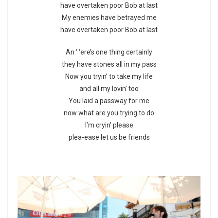
have overtaken poor Bob at last
My enemies have betrayed me
have overtaken poor Bob at last
An ‘ ‘ere’s one thing certainly
they have stones all in my pass
Now you tryin’ to take my life
and all my lovin’ too
You laid a passway for me
now what are you trying to do
I’m cryin’ please
plea-ease let us be friends