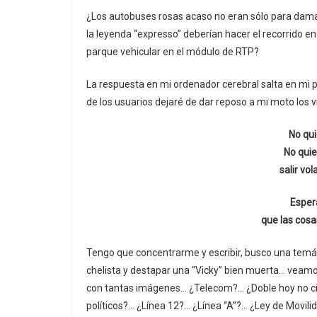
¿Los autobuses rosas acaso no eran sólo para dama
la leyenda “expresso” deberían hacer el recorrido
parque vehicular en el módulo de RTP?
La respuesta en mi ordenador cerebral salta en mi p
de los usuarios dejaré de dar reposo a mi moto los v
No quie
No quie
salir vo
Espera
que las cosa
Tengo que concentrarme y escribir, busco una temá
chelista y destapar una “Vicky” bien muerta… veam
con tantas imágenes… ¿Telecom?… ¿Doble hoy no cir
políticos?… ¿Línea 12?… ¿Línea “A”?… ¿Ley de Mov