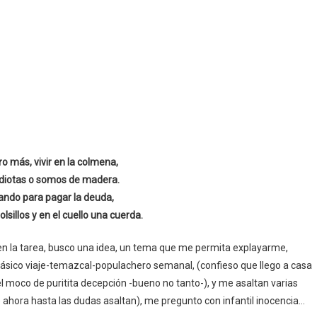
ro más, vivir en la colmena,
diotas o somos de madera.
ando para pagar la deuda,
lsillos y en el cuello una cuerda.
en la tarea, busco una idea, un tema que me permita explayarme,
ásico viaje-temazcal-populachero semanal, (confieso que llego a casa
l moco de puritita decepción -bueno no tanto-), y me asaltan varias
e ahora hasta las dudas asaltan), me pregunto con infantil inocencia…