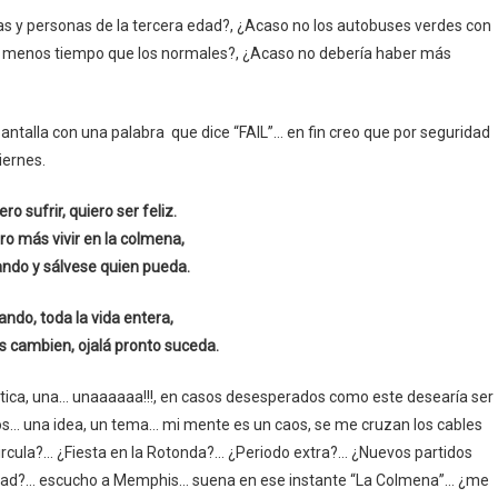
s y personas de la tercera edad?, ¿Acaso no los autobuses verdes con
 en menos tiempo que los normales?, ¿Acaso no debería haber más
antalla con una palabra que dice “FAIL”… en fin creo que por seguridad
iernes.
ro sufrir, quiero ser feliz.
ro más vivir en la colmena,
lando y sálvese quien pueda.
ndo, toda la vida entera,
s cambien, ojalá pronto suceda.
tica, una… unaaaaaa!!!, en casos desesperados como este desearía ser
os… una idea, un tema… mi mente es un caos, se me cruzan los cables
cula?… ¿Fiesta en la Rotonda?… ¿Periodo extra?… ¿Nuevos partidos
ilidad?… escucho a Memphis… suena en ese instante “La Colmena”… ¿me