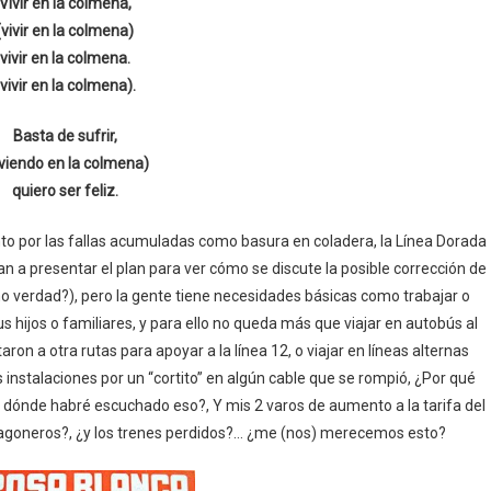
Vivir en la colmena,
(vivir en la colmena)
vivir en la colmena.
(vivir en la colmena).
Basta de sufrir,
iviendo en la colmena)
quiero ser feliz.
nto por las fallas acumuladas como basura en coladera, la Línea Dorada
an a presentar el plan para ver cómo se discute la posible corrección de
mo verdad?), pero la gente tiene necesidades básicas como trabajar o
s hijos o familiares, y para ello no queda más que viajar en autobús al
taron a otra rutas para apoyar a la línea 12, o viajar en líneas alternas
instalaciones por un “cortito” en algún cable que se rompió, ¿Por qué
dónde habré escuchado eso?, Y mis 2 varos de aumento a la tarifa del
vagoneros?, ¿y los trenes perdidos?… ¿me (nos) merecemos esto?