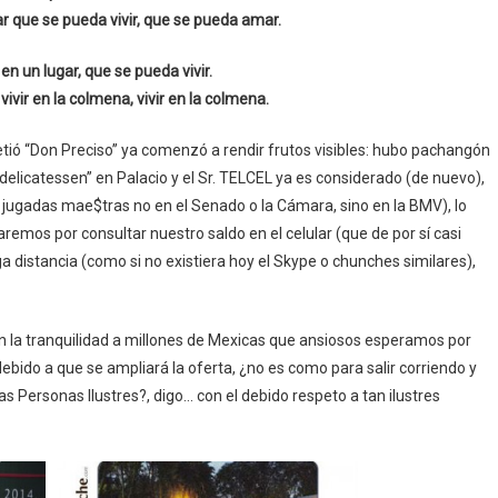
gar que se pueda vivir, que se pueda amar.
 en un lugar, que se pueda vivir.
 vivir en la colmena, vivir en la colmena.
tió “Don Preciso” ya comenzó a rendir frutos visibles: hubo pachangón
 “delicatessen” en Palacio y el Sr. TELCEL ya es considerado (de nuevo),
a jugadas mae$tras no en el Senado o la Cámara, sino en la BMV), lo
remos por consultar nuestro saldo en el celular (que de por sí casi
distancia (como si no existiera hoy el Skype o chunches similares),
n la tranquilidad a millones de Mexicas que ansiosos esperamos por
ebido a que se ampliará la oferta, ¿no es como para salir corriendo y
Personas Ilustres?, digo… con el debido respeto a tan ilustres