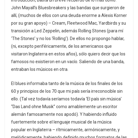
introducción, basta un breve recuerdo de lo más obvio:
John Mayall’s Bluesbreakers y las bandas que surgieron de
allí, (muchos de ellos con una deuda enorme a Alexis Korner
por su gran apoyo) – Cream, Fleetwood Mac, Yardbirds y su
transición a Led Zeppelin, además Rolling Stones (para mí
‘The Stones’ y no los ‘Rolling’). De ellos no propongo hablar,
(ni, excepto periféricamente, de los americanos que
visitaron Inglaterra en estos años), sólo quiero decir que los
famosos no existieron en un vacío. Saliendo de una banda,
entraban los músicos en otra.
El blues informaba tanto de la música de los finales de los
60 y principios de los 70 que mi país sería irreconocible sin
ello. (Tal vez todavía seríamos todavía ‘El país sin música’
“Das Land ohne Musik” como amablemente un escritor
alemán famosamente nos apodó). Y habiendo influido
fuertemente sobre el lenguaje musical de la música
popular en Inglaterra – rítmicamente, armónicamente, y
melódicamente, habiendo definido muchos formatos de las