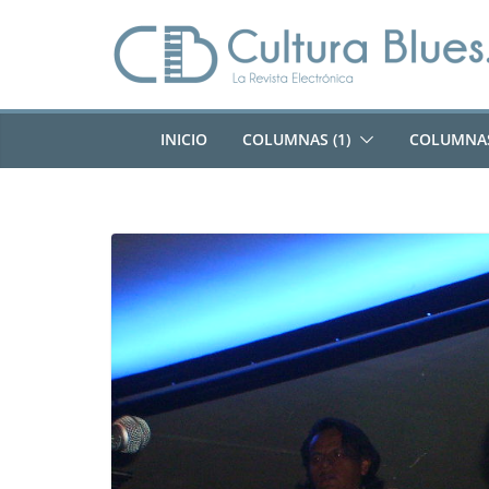
Saltar
al
contenido
INICIO
COLUMNAS (1)
COLUMNAS