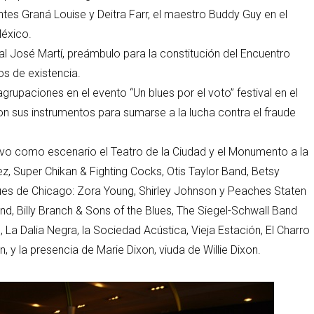
tes Graná Louise y Deitra Farr, el maestro Buddy Guy en el
México.
al José Martí, preámbulo para la constitución del Encuentro
os de existencia.
 agrupaciones en el evento “Un blues por el voto” festival en el
 sus instrumentos para sumarse a la lucha contra el fraude
 tuvo como escenario el Teatro de la Ciudad y el Monumento a la
, Super Chikan & Fighting Cocks, Otis Taylor Band, Betsy
lues de Chicago: Zora Young, Shirley Johnson y Peaches Staten
, Billy Branch & Sons of the Blues, The Siegel-Schwall Band
a Dalia Negra, la Sociedad Acústica, Vieja Estación, El Charro
, y la presencia de Marie Dixon, viuda de Willie Dixon.