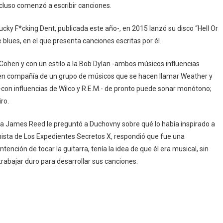
cluso comenzó a escribir canciones.
cky F*cking Dent, publicada este año-, en 2015 lanzó su disco “Hell Or
blues, en el que presenta canciones escritas por él.
ohen y con un estilo a la Bob Dylan -ambos músicos influencias
s en compañía de un grupo de músicos que se hacen llamar Weather y
 -con influencias de Wilco y R.E.M.- de pronto puede sonar monótono;
ro.
sta James Reed le preguntó a Duchovny sobre qué lo había inspirado a
nista de Los Expedientes Secretos X, respondió que fue una
ención de tocar la guitarra, tenía la idea de que él era musical, sin
trabajar duro para desarrollar sus canciones.