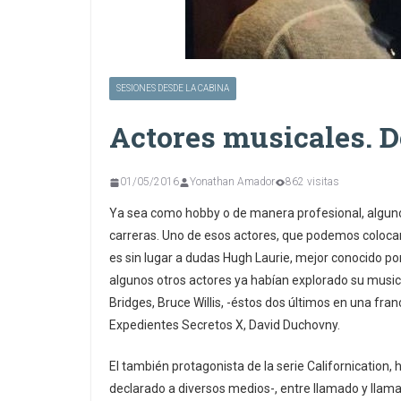
SESIONES DESDE LA CABINA
Actores musicales. De
01/05/2016
Yonathan Amador
862 visitas
Ya sea como hobby o de manera profesional, algunos
carreras. Uno de esos actores, que podemos colocar 
es sin lugar a dudas Hugh Laurie, mejor conocido po
algunos otros actores ya habían explorado su music
Bridges, Bruce Willis, -éstos dos últimos en una fra
Expedientes Secretos X, David Duchovny.
El también protagonista de la serie Californication,
declarado a diversos medios-, entre llamado y lla