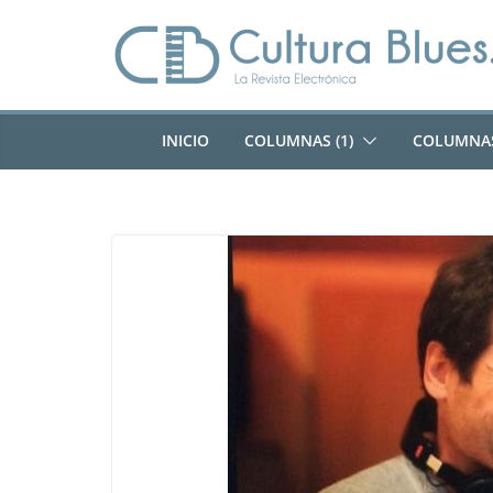
Saltar
al
contenido
INICIO
COLUMNAS (1)
COLUMNAS