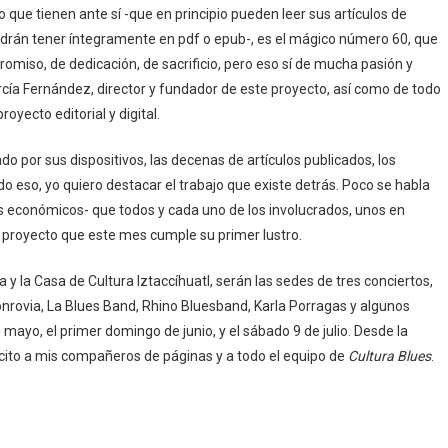
ue tienen ante sí -que en principio pueden leer sus artículos de
rán tener íntegramente en pdf o epub-, es el mágico número 60, que
omiso, de dedicación, de sacrificio, pero eso sí de mucha pasión y
arcía Fernández, director y fundador de este proyecto, así como de todo
yecto editorial y digital.
o por sus dispositivos, las decenas de artículos publicados, los
o eso, yo quiero destacar el trabajo que existe detrás. Poco se habla
sos económicos- que todos y cada uno de los involucrados, unos en
 proyecto que este mes cumple su primer lustro.
 y la Casa de Cultura Iztaccíhuatl, serán las sedes de tres conciertos,
onrovia, La Blues Band, Rhino Bluesband, Karla Porragas y algunos
 mayo, el primer domingo de junio, y el sábado 9 de julio. Desde la
icito a mis compañeros de páginas y a todo el equipo de
Cultura Blues
.