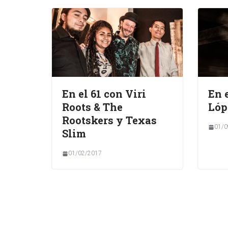
En el 61 con Viri
En 
Roots & The
Lóp
Rootskers y Texas
01/0
Slim
01/02/2017