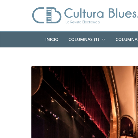
Saltar
al
contenido
INICIO
COLUMNAS (1)
COLUMNAS