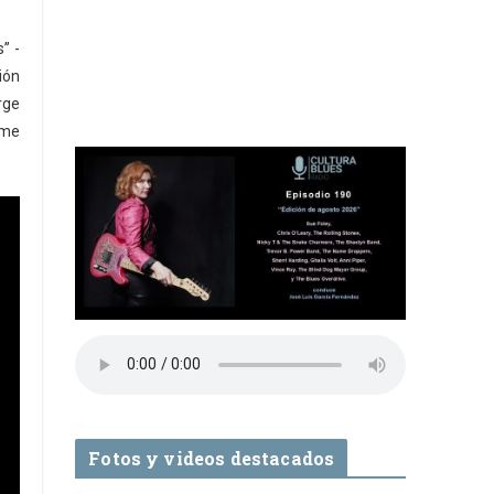
” -
ión
rge
ime
Fotos y videos destacados