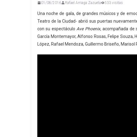
01/08/2016
Rafael Arriaga Zazueta
533 visitas
Una noche de gala, de grandes músicos y de emoci
Teatro de la Ciudad- abrió sus puertas nuevamente,
con su espectáculo
Ave Phoenix
, acompañada de su
García Montemayor, Alfonso Rosas, Felipe Souza, Héc
López, Rafael Mendoza, Guillermo Briseño, Marisol Po