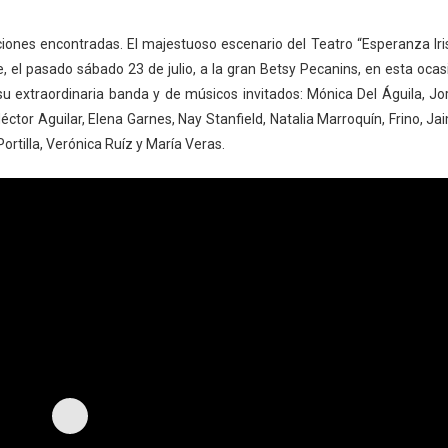
ones encontradas. El majestuoso escenario del Teatro “Esperanza Iris
 el pasado sábado 23 de julio, a la gran Betsy Pecanins, en esta ocas
 extraordinaria banda y de músicos invitados: Mónica Del Águila, Jo
tor Aguilar, Elena Garnes, Nay Stanfield, Natalia Marroquín, Frino, Ja
rtilla, Verónica Ruíz y María Veras.