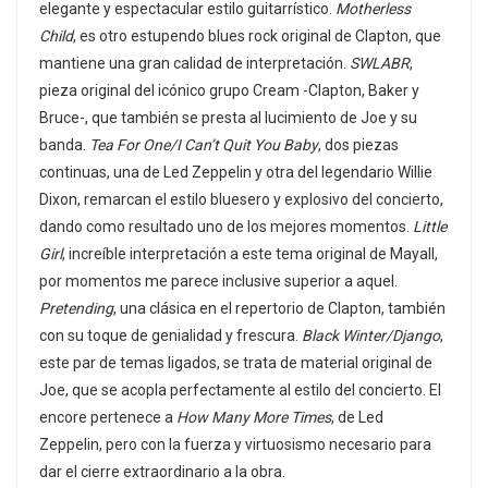
elegante y espectacular estilo guitarrístico.
Motherless
Child
, es otro estupendo blues rock original de Clapton, que
mantiene una gran calidad de interpretación.
SWLABR
,
pieza original del icónico grupo Cream -Clapton, Baker y
Bruce-, que también se presta al lucimiento de Joe y su
banda.
Tea For One/I Can’t Quit You Baby
, dos piezas
continuas, una de Led Zeppelin y otra del legendario Willie
Dixon, remarcan el estilo bluesero y explosivo del concierto,
dando como resultado uno de los mejores momentos.
Little
Girl
, increíble interpretación a este tema original de Mayall,
por momentos me parece inclusive superior a aquel.
Pretending
, una clásica en el repertorio de Clapton, también
con su toque de genialidad y frescura.
Black Winter/Django
,
este par de temas ligados, se trata de material original de
Joe, que se acopla perfectamente al estilo del concierto. El
encore pertenece a
How Many More Times
, de Led
Zeppelin, pero con la fuerza y virtuosismo necesario para
dar el cierre extraordinario a la obra.