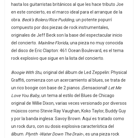
hasta los guitarristas británicos al que les hace tributo Joe
en este concierto, es el marco ideal para el arranque de la
obra.
Beck’s Bolero/Rice Pudding,
un potente popurrí
compuesto por dos piezas de rock instrumentales,
originales de Jeff Beck son la base del espectacular inicio
del concierto.
Mainline Florida
, una pieza no muy conocida
del disco de Eric Clapton: 461 Ocean Boulevard, es el tema
rock explosivo que sigue en la lista del concierto.
Boogie With Stu
, original del álbum de Led Zeppelin: Physical
Graffiti, comienza con un acercamiento al blues, se trata de
un rico boogie con base de 2 pianos. ¡Sensacional!
Let Me
Love You Baby
, un tema al estilo del Blues de Chicago
original de Willie Dixon, varias veces versionado por diversos
músicos como Stevie Ray Vaughan, Koko Taylor, Buddy Guy
y por la banda inglesa: Savoy Brown. Aquí es tratado como
un rock duro, con su dosis explosiva característica del
álbum.
Plynth -Water Down The Drain-
, es una pieza rock