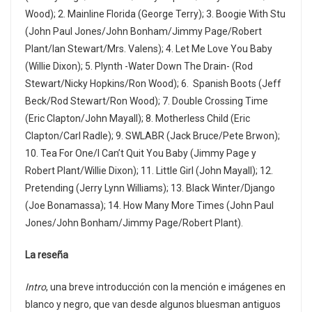
Wood); 2. Mainline Florida (George Terry); 3. Boogie With Stu
(John Paul Jones/John Bonham/Jimmy Page/Robert
Plant/Ian Stewart/Mrs. Valens); 4. Let Me Love You Baby
(Willie Dixon); 5. Plynth -Water Down The Drain- (Rod
Stewart/Nicky Hopkins/Ron Wood); 6. Spanish Boots (Jeff
Beck/Rod Stewart/Ron Wood); 7. Double Crossing Time
(Eric Clapton/John Mayall); 8. Motherless Child (Eric
Clapton/Carl Radle); 9. SWLABR (Jack Bruce/Pete Brwon);
10. Tea For One/I Can’t Quit You Baby (Jimmy Page y
Robert Plant/Willie Dixon); 11. Little Girl (John Mayall); 12.
Pretending (Jerry Lynn Williams); 13. Black Winter/Django
(Joe Bonamassa); 14. How Many More Times (John Paul
Jones/John Bonham/Jimmy Page/Robert Plant).
La reseña
Intro
, una breve introducción con la mención e imágenes en
blanco y negro, que van desde algunos bluesman antiguos