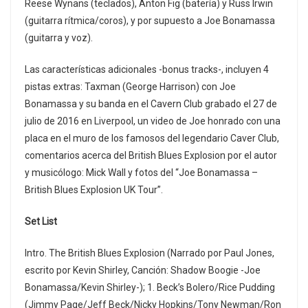
Reese Wynans (teclados), Anton Fig (batería) y Russ Irwin
(guitarra rítmica/coros), y por supuesto a Joe Bonamassa
(guitarra y voz).
Las características adicionales -bonus tracks-, incluyen 4
pistas extras: Taxman (George Harrison) con Joe
Bonamassa y su banda en el Cavern Club grabado el 27 de
julio de 2016 en Liverpool, un video de Joe honrado con una
placa en el muro de los famosos del legendario Caver Club,
comentarios acerca del British Blues Explosion por el autor
y musicólogo: Mick Wall y fotos del “Joe Bonamassa –
British Blues Explosion UK Tour”.
Set List
Intro. The British Blues Explosion (Narrado por Paul Jones,
escrito por Kevin Shirley, Canción: Shadow Boogie -Joe
Bonamassa/Kevin Shirley-); 1. Beck’s Bolero/Rice Pudding
(Jimmy Page/Jeff Beck/Nicky Hopkins/Tony Newman/Ron