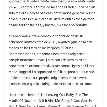
«
por lo que definitivamente tiene más que sólo sentimiento
vivo
«. El canto y la forma de tocar de Clifton nunca habían
sido mejores, acorta barreras entre varios géneros; nunca
deja que el blues se pierda de vista mientras toca de todo,
desde soul hasta jazz, y hasta R&B e incluso country.
In The Middle Of Nowhere
es la continuación de su
aclamado lanzamiento de 2018,
Nightlife
(que pasó seis
meses en las listas de los mejores 50 Blues
Contemporáneos, presenta cinco temas originales
completamente nuevos, junto con seis versiones de
canciones de artistas tan diversos como: Lightning Slim y
Merle Haggard. La capacidad de Clifton para crear un hilo
unificador entre sus propios originales y esos covers
dispares es lo que lo distingue de muchos otros artistas.
Lista de canciones: 1. I’m Leaving You, Baby; 2. In The
Middle Of Nowhere; 3. If It Ain’t Me, Baby; 4. Cool Spot In
Hell; 5. Poor Boy; 6. Keep It Clean; 7. Junkie Woman Blues; 8.