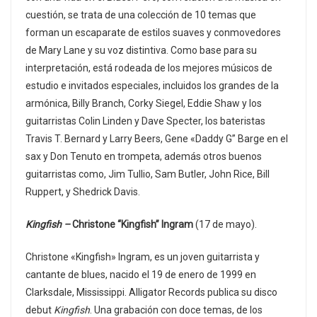
cuestión, se trata de una colección de 10 temas que
forman un escaparate de estilos suaves y conmovedores
de Mary Lane y su voz distintiva. Como base para su
interpretación, está rodeada de los mejores músicos de
estudio e invitados especiales, incluidos los grandes de la
armónica, Billy Branch, Corky Siegel, Eddie Shaw y los
guitarristas Colin Linden y Dave Specter, los bateristas
Travis T. Bernard y Larry Beers, Gene «Daddy G” Barge en el
sax y Don Tenuto en trompeta, además otros buenos
guitarristas como, Jim Tullio, Sam Butler, John Rice, Bill
Ruppert, y Shedrick Davis.
Kingfish –
Christone “Kingfish” Ingram
(17 de mayo).
Christone «Kingfish» Ingram, es un joven guitarrista y
cantante de blues, nacido el 19 de enero de 1999 en
Clarksdale, Mississippi. Alligator Records publica su disco
debut
Kingfish
. Una grabación con doce temas, de los