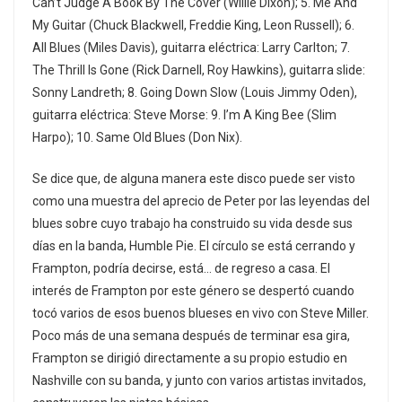
Can’t Judge A Book By The Cover (Willie Dixon); 5. Me And
My Guitar (Chuck Blackwell, Freddie King, Leon Russell); 6.
All Blues (Miles Davis), guitarra eléctrica: Larry Carlton; 7.
The Thrill Is Gone (Rick Darnell, Roy Hawkins), guitarra slide:
Sonny Landreth; 8. Going Down Slow (Louis Jimmy Oden),
guitarra eléctrica: Steve Morse: 9. I’m A King Bee (Slim
Harpo); 10. Same Old Blues (Don Nix).
Se dice que, de alguna manera este disco puede ser visto
como una muestra del aprecio de Peter por las leyendas del
blues sobre cuyo trabajo ha construido su vida desde sus
días en la banda, Humble Pie. El círculo se está cerrando y
Frampton, podría decirse, está… de regreso a casa. El
interés de Frampton por este género se despertó cuando
tocó varios de esos buenos blueses en vivo con Steve Miller.
Poco más de una semana después de terminar esa gira,
Frampton se dirigió directamente a su propio estudio en
Nashville con su banda, y junto con varios artistas invitados,