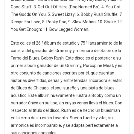
Good Stuff; 3. Get Out Of Here (Dog Named Bo); 4. You Got
The Goods On You; 5. Sweet Lizzy; 6. Bobby Rush Shuffle; 7.
Recipe For Love; 8. Pooky Poo; 9. Slow Motion; 10. Shake Til’
You Get Enough; 11. Bow Legged Woman.
Este cd, es el 26 ° álbum de estudio y 75 ° lanzamiento de la
carrera del ganador del Grammy y miembro del Salón de la
Fama del Blues, Bobby Rush. Este disco es el posterior a su
primer álbum ganador de un Grammy, Porcupine Meat, y es
otro conjunto de canciones escritas por él, que cuentan
historias divertidas, serias y entretenidas. Incorpora el estilo
de Blues de Chicago, el soul sureño y una pista de blues
acústico. Este álbum nuevamente ilustra a Bobby como un
narrador único en su tipo, en cuyas venas lleva el blues. Con
respecto al título del disco, Rush es de hecho un bluesman
en la cima de su estilo favorito. Suena fuerte y vital, su
armónica es incomparable, y se adapta perfectamente a
sus canciones originales.