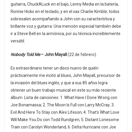
guitarra, ChuckALuck en el bajo, Lenny Media en la batería,
Ronnie Hicks en el teclado, y en el sax Charlie Kimble; todos
sobresalen acompañando a John con su característica y
brillante voz y guitarra. Una mención especial también debe
ir a Steve Bell en la armónica, por su técnica increíblemente
versátil.
Nobody Told Me
– John Mayall
(22 de febrero).
Es extraordinario tener un disco nuevo de quién
prácticamente me incitó al blues, John Mayall, precursor de
la invasión del blues inglés, y que a sus 85 años logra
obtener un buen trabajo musical en este su más reciente
álbum. Lista de canciones: 1. What Have I Done Wrong con
Joe Bonamassa; 2. The Moon Is Full con Larry McCray; 3.
Evil And Here To Stay con Alex Lifeson; 4. That’s What Love
Will Make You Do con Todd Rundgren; 5. Distant Lonesome
Train con Carolyn Wonderland; 6. Delta Hurricane con Joe