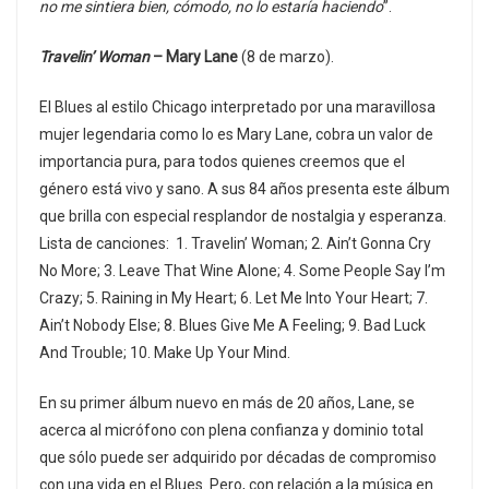
no me sintiera bien, cómodo, no lo estaría haciendo
”.
Travelin’ Woman
– Mary Lane
(8 de marzo).
El Blues al estilo Chicago interpretado por una maravillosa
mujer legendaria como lo es Mary Lane, cobra un valor de
importancia pura, para todos quienes creemos que el
género está vivo y sano. A sus 84 años presenta este álbum
que brilla con especial resplandor de nostalgia y esperanza.
Lista de canciones: 1. Travelin’ Woman; 2. Ain’t Gonna Cry
No More; 3. Leave That Wine Alone; 4. Some People Say I’m
Crazy; 5. Raining in My Heart; 6. Let Me Into Your Heart; 7.
Ain’t Nobody Else; 8. Blues Give Me A Feeling; 9. Bad Luck
And Trouble; 10. Make Up Your Mind.
En su primer álbum nuevo en más de 20 años, Lane, se
acerca al micrófono con plena confianza y dominio total
que sólo puede ser adquirido por décadas de compromiso
con una vida en el Blues. Pero, con relación a la música en