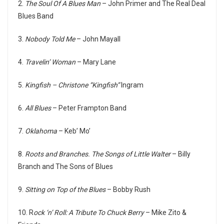
2.
The Soul Of A Blues Man
– John Primer and The Real Deal
Blues Band
3.
Nobody Told Me
– John Mayall
4.
Travelin’ Woman
– Mary Lane
5.
Kingfish – Christone “Kingfish”
Ingram
6.
All Blues
– Peter Frampton Band
7.
Oklahoma
– Keb’ Mo’
8.
Roots and Branches. The Songs of Little Walter
– Billy
Branch and The Sons of Blues
9.
Sitting on Top of the Blues
– Bobby Rush
10. R
ock ‘n’ Roll: A Tribute To Chuck Berry
– Mike Zito &