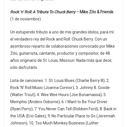
Rock ‘n’ Roll: A Tribute To Chuck Berry
– Mike Zito & Friends
(1 de noviembre).
Un estupendo tributo a uno de mis grandes ídolos, para mí
el verdadero rey del Rock and Roll: Chuck Berry. Con un
asombroso reparto de colaboraciones convocado por Mike
Zito, guitarrista, cantante, productor y compositor, de 48
años originario de St. Louis, Missouri. Nada más que decir,
sólo disfrutarlo.
Lista de canciones: 1. St. Louis Blues (Charlie Berry III); 2.
Rock ‘N’ Roll Music (Joanna Connor); 3. Johnny B. Goode
(Walter Trout); 4. Wee Wee Hours (Joe Bonamassa); 5.
Memphis (Anders Osborne); 6. I Want to Be Your Driver
(Ryan Perry); 7. You Never Can Tell (Robben Ford); 8. Back in
the USA (Eric Gales); 9. No Particular Place to Go (Jeremiah
Johnson); 10. Too Much Monkey Business (Luther