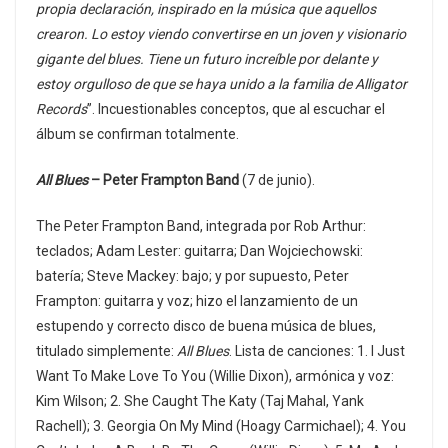
propia declaración, inspirado en la música que aquellos
crearon. Lo estoy viendo convertirse en un joven y visionario
gigante del blues. Tiene un futuro increíble por delante y
estoy orgulloso de que se haya unido a la familia de Alligator
Records
”. Incuestionables conceptos, que al escuchar el
álbum se confirman totalmente.
All Blues
– Peter Frampton Band
(7 de junio).
The Peter Frampton Band, integrada por Rob Arthur:
teclados; Adam Lester: guitarra; Dan Wojciechowski:
batería; Steve Mackey: bajo; y por supuesto, Peter
Frampton: guitarra y voz; hizo el lanzamiento de un
estupendo y correcto disco de buena música de blues,
titulado simplemente:
All Blues
. Lista de canciones: 1. I Just
Want To Make Love To You (Willie Dixon), armónica y voz:
Kim Wilson; 2. She Caught The Katy (Taj Mahal, Yank
Rachell); 3. Georgia On My Mind (Hoagy Carmichael); 4. You