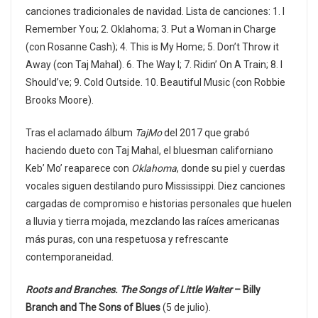
canciones tradicionales de navidad. Lista de canciones: 1. I
Remember You; 2. Oklahoma; 3. Put a Woman in Charge
(con Rosanne Cash); 4. This is My Home; 5. Don’t Throw it
Away (con Taj Mahal). 6. The Way I; 7. Ridinʼ On A Train; 8. I
Shouldʼve; 9. Cold Outside. 10. Beautiful Music (con Robbie
Brooks Moore).
Tras el aclamado álbum
TajMo
del 2017 que grabó
haciendo dueto con Taj Mahal, el bluesman californiano
Keb’ Mo’ reaparece con
Oklahoma
, donde su piel y cuerdas
vocales siguen destilando puro Mississippi. Diez canciones
cargadas de compromiso e historias personales que huelen
a lluvia y tierra mojada, mezclando las raíces americanas
más puras, con una respetuosa y refrescante
contemporaneidad.
Roots and Branches. The Songs of Little Walter
– Billy
Branch and The Sons of Blues
(5 de julio).