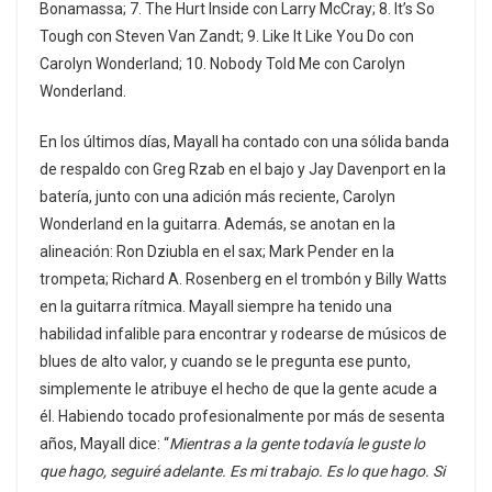
Bonamassa; 7. The Hurt Inside con Larry McCray; 8. It’s So
Tough con Steven Van Zandt; 9. Like It Like You Do con
Carolyn Wonderland; 10. Nobody Told Me con Carolyn
Wonderland.
En los últimos días, Mayall ha contado con una sólida banda
de respaldo con Greg Rzab en el bajo y Jay Davenport en la
batería, junto con una adición más reciente, Carolyn
Wonderland en la guitarra. Además, se anotan en la
alineación: Ron Dziubla en el sax; Mark Pender en la
trompeta; Richard A. Rosenberg en el trombón y Billy Watts
en la guitarra rítmica. Mayall siempre ha tenido una
habilidad infalible para encontrar y rodearse de músicos de
blues de alto valor, y cuando se le pregunta ese punto,
simplemente le atribuye el hecho de que la gente acude a
él. Habiendo tocado profesionalmente por más de sesenta
años, Mayall dice: “
Mientras a la gente todavía le guste lo
que hago, seguiré adelante. Es mi trabajo. Es lo que hago. Si