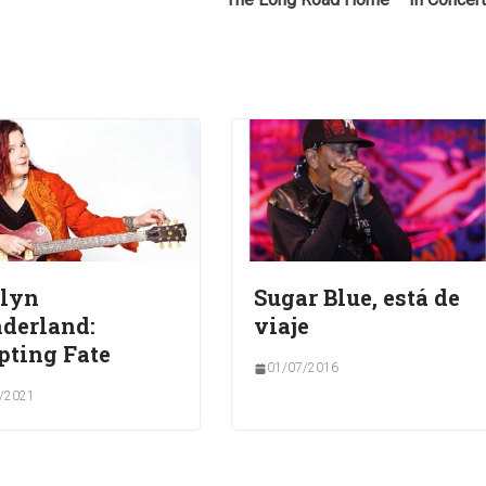
olyn
Sugar Blue, está de
derland:
viaje
ting Fate
01/07/2016
/2021