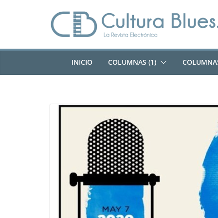
Saltar
al
contenido
INICIO
COLUMNAS (1)
COLUMNAS