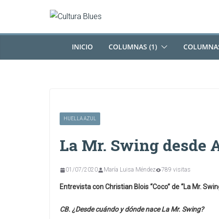
Saltar
al
contenido
INICIO
COLUMNAS (1)
COLUMNAS
HUELLA AZUL
La Mr. Swing desde 
01/07/2020
María Luisa Méndez
789 visitas
Entrevista con Christian Blois “Coco” de “La Mr. Swi
CB. ¿Desde cuándo y dónde nace La Mr. Swing?