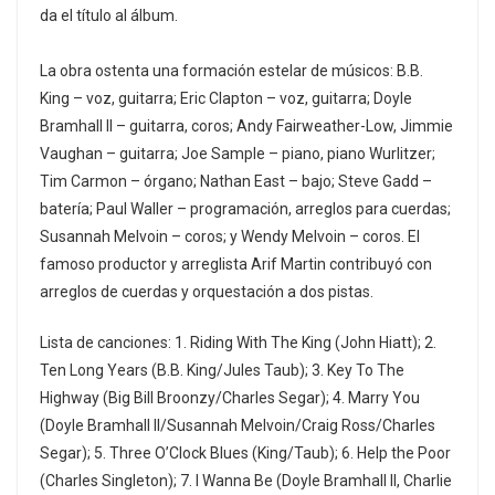
da el título al álbum.
La obra ostenta una formación estelar de músicos: B.B.
King – voz, guitarra; Eric Clapton – voz, guitarra; Doyle
Bramhall II – guitarra, coros; Andy Fairweather-Low, Jimmie
Vaughan – guitarra; Joe Sample – piano, piano Wurlitzer;
Tim Carmon – órgano; Nathan East – bajo; Steve Gadd –
batería; Paul Waller – programación, arreglos para cuerdas;
Susannah Melvoin – coros; y Wendy Melvoin – coros. El
famoso productor y arreglista Arif Martin contribuyó con
arreglos de cuerdas y orquestación a dos pistas.
Lista de canciones: 1. Riding With The King (John Hiatt); 2.
Ten Long Years (B.B. King/Jules Taub); 3. Key To The
Highway (Big Bill Broonzy/Charles Segar); 4. Marry You
(Doyle Bramhall II/Susannah Melvoin/Craig Ross/Charles
Segar); 5. Three O’Clock Blues (King/Taub); 6. Help the Poor
(Charles Singleton); 7. I Wanna Be (Doyle Bramhall II, Charlie