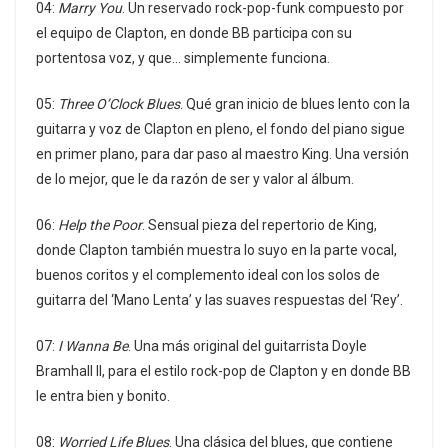
04:
Marry You
. Un reservado rock-pop-funk compuesto por
el equipo de Clapton, en donde BB participa con su
portentosa voz, y que… simplemente funciona.
05:
Three O’Clock Blues
. Qué gran inicio de blues lento con la
guitarra y voz de Clapton en pleno, el fondo del piano sigue
en primer plano, para dar paso al maestro King. Una versión
de lo mejor, que le da razón de ser y valor al álbum.
06:
Help the Poor
. Sensual pieza del repertorio de King,
donde Clapton también muestra lo suyo en la parte vocal,
buenos coritos y el complemento ideal con los solos de
guitarra del ‘Mano Lenta’ y las suaves respuestas del ‘Rey’.
07:
I Wanna Be
. Una más original del guitarrista Doyle
Bramhall II, para el estilo rock-pop de Clapton y en donde BB
le entra bien y bonito.
08:
Worried Life Blues
. Una clásica del blues, que contiene