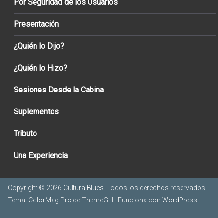
Por Seguridad de los Usuarios
Presentación
¿Quién lo Dijo?
¿Quién lo Hizo?
Sesiones Desde la Cabina
Suplementos
Tributo
Una Experiencia
Copyright © 2026
Cultura Blues
. Todos los derechos reservados.
Tema:
ColorMag Pro
de ThemeGrill. Funciona con
WordPress
.