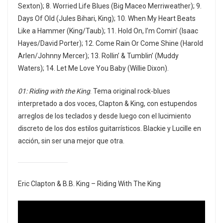
Sexton); 8. Worried Life Blues (Big Maceo Merriweather); 9.
Days Of Old (Jules Bihari, King); 10. When My Heart Beats
Like a Hammer (King/Taub); 11. Hold On, I’m Comin’ (Isaac
Hayes/David Porter); 12. Come Rain Or Come Shine (Harold
Arlen/Johnny Mercer); 13. Rollin’ & Tumblin’ (Muddy
Waters); 14. Let Me Love You Baby (Willie Dixon).
01: Riding with the King
. Tema original rock-blues
interpretado a dos voces, Clapton & King, con estupendos
arreglos de los teclados y desde luego con el lucimiento
discreto de los dos estilos guitarrísticos. Blackie y Lucille en
acción, sin ser una mejor que otra.
Eric Clapton & B.B. King – Riding With The King