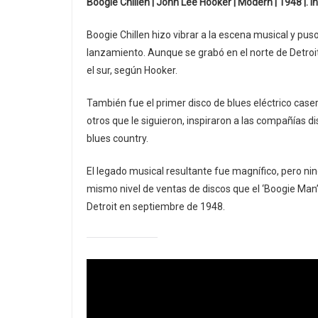
Boogie Chillen | John Lee Hooker | Modern | 1948 |. 
Boogie Chillen hizo vibrar a la escena musical y p
lanzamiento. Aunque se grabó en el norte de Detroit
el sur, según Hooker.
También fue el primer disco de blues eléctrico caser
otros que le siguieron, inspiraron a las compañías 
blues country.
El legado musical resultante fue magnífico, pero n
mismo nivel de ventas de discos que el ‘Boogie Man’
Detroit en septiembre de 1948.