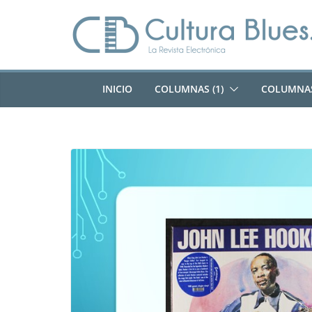
Saltar
al
contenido
INICIO
COLUMNAS (1)
COLUMNAS