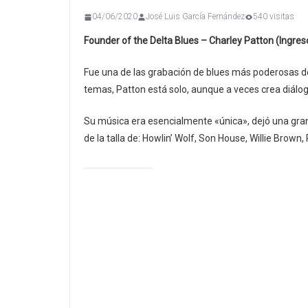
04/06/2020
José Luis García Fernández
540 visitas
Founder of the Delta Blues – Charley Patton (Ingres
Fue una de las grabación de blues más poderosas de e
temas, Patton está solo, aunque a veces crea diálo
Su música era esencialmente «única», dejó una gran 
de la talla de: Howlin’ Wolf, Son House, Willie Brow