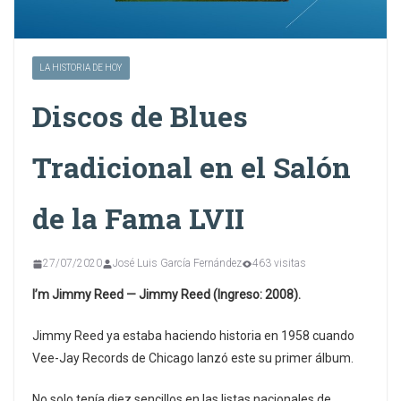
LA HISTORIA DE HOY
Discos de Blues
Tradicional en el Salón
de la Fama LVII
27/07/2020
José Luis García Fernández
463 visitas
I’m Jimmy Reed — Jimmy Reed (Ingreso: 2008).
Jimmy Reed ya estaba haciendo historia en 1958 cuando
Vee-Jay Records de Chicago lanzó este su primer álbum.
No solo tenía diez sencillos en las listas nacionales de