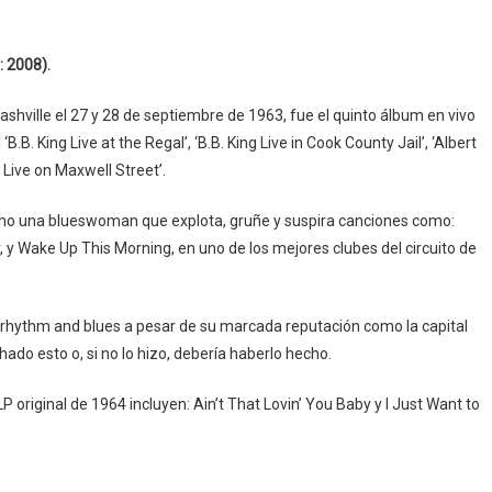
 2008).
Nashville el 27 y 28 de septiembre de 1963, fue el quinto álbum en vivo
B.B. King Live at the Regal’, ‘B.B. King Live in Cook County Jail’, ‘Albert
 Live on Maxwell Street’.
o una blueswoman que explota, gruñe y suspira canciones como:
y Wake Up This Morning, en uno de los mejores clubes del circuito de
 rhythm and blues a pesar de su marcada reputación como la capital
ado esto o, si no lo hizo, debería haberlo hecho.
P original de 1964 incluyen: Ain’t That Lovin’ You Baby y I Just Want to