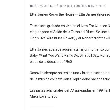
28/07/2020
José Luis García Fernández
482 visitas
Etta James Rocks the House — Etta James (Ingreso:
Este disco, grabado en vivo en el ‘New Era Club’ en 
elegido para el Salón de la Fama del Blues. Se une al ‘
King’s Live Wire Blues Power’, y al ‘Robert Nighthawk
Etta James aparece aquí en su mejor momento com
Baby, What You Want Me To Do, What’d I Say, Money, 
blues de la década de 1960.
Nashville siempre ha tenido una vibrante escena de
de la música country. Janis Joplin debe haber escuch
Las pistas adicionales del CD agregadas en 1994 al L
Make Love to You.