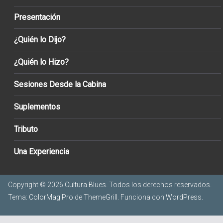
Presentación
¿Quién lo Dijo?
¿Quién lo Hizo?
Sesiones Desde la Cabina
Suplementos
Tributo
Una Experiencia
Copyright © 2026
Cultura Blues
. Todos los derechos reservados.
Tema:
ColorMag Pro
de ThemeGrill. Funciona con
WordPress
.