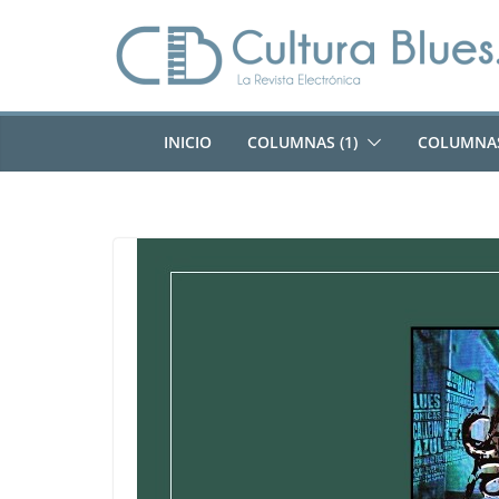
Saltar
al
contenido
INICIO
COLUMNAS (1)
COLUMNAS