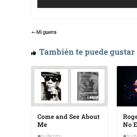
Mi guerra
También te puede gustar
Come and See About
Roge
Me
No E
01/09/2020
31/05