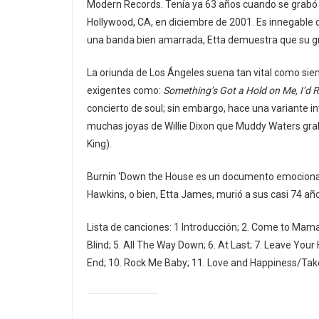
Modern Records. Tenía ya 63 años cuando se grabó e
Hollywood, CA, en diciembre de 2001. Es innegable 
una banda bien amarrada, Etta demuestra que su gr
La oriunda de Los Ángeles suena tan vital como sie
exigentes como:
Something’s Got a Hold on Me, I’d R
concierto de soul; sin embargo, hace una variante i
muchas joyas de Willie Dixon que Muddy Waters grab
King).
Burnin ‘Down the House es un documento emocionan
Hawkins, o bien, Etta James, murió a sus casi 74 año
Lista de canciones: 1 Introducción; 2. Come to Mama;
Blind; 5. All The Way Down; 6. At Last; 7. Leave You
End; 10. Rock Me Baby; 11. Love and Happiness/Take