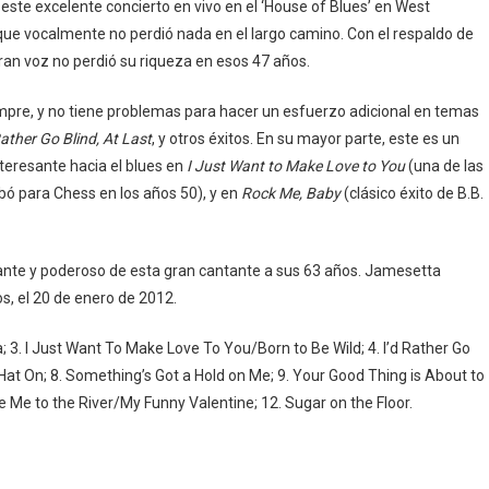
ste excelente concierto en vivo en el ‘House of Blues’ en West
que vocalmente no perdió nada en el largo camino. Con el respaldo de
an voz no perdió su riqueza en esos 47 años.
mpre, y no tiene problemas para hacer un esfuerzo adicional en temas
ather Go Blind, At Last
, y otros éxitos. En su mayor parte, este es un
nteresante hacia el blues en
I Just Want to Make Love to You
(una de las
ó para Chess en los años 50), y en
Rock Me, Baby
(clásico éxito de B.B.
te y poderoso de esta gran cantante a sus 63 años. Jamesetta
s, el 20 de enero de 2012.
 3. I Just Want To Make Love To You/Born to Be Wild; 4. I’d Rather Go
r Hat On; 8. Something’s Got a Hold on Me; 9. Your Good Thing is About to
 Me to the River/My Funny Valentine; 12. Sugar on the Floor.