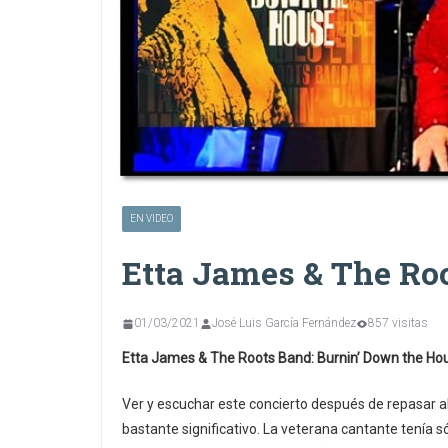
EN VIDEO
Etta James & The Roo
01/03/2021
José Luis García Fernández
857 visitas
Etta James & The Roots Band: Burnin’ Down the H
Ver y escuchar este concierto después de repasar a
bastante significativo. La veterana cantante tenía 