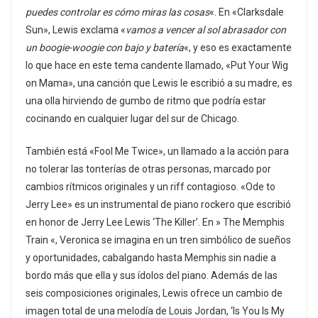
puedes controlar es cómo miras las cosas
«. En «Clarksdale
Sun», Lewis exclama «
vamos a vencer al sol abrasador con
un boogie-woogie con bajo y batería
«, y eso es exactamente
lo que hace en este tema candente llamado, «Put Your Wig
on Mama», una canción que Lewis le escribió a su madre, es
una olla hirviendo de gumbo de ritmo que podría estar
cocinando en cualquier lugar del sur de Chicago.
También está «Fool Me Twice», un llamado a la acción para
no tolerar las tonterías de otras personas, marcado por
cambios rítmicos originales y un riff contagioso. «Ode to
Jerry Lee» es un instrumental de piano rockero que escribió
en honor de Jerry Lee Lewis ‘The Killer’. En » The Memphis
Train «, Veronica se imagina en un tren simbólico de sueños
y oportunidades, cabalgando hasta Memphis sin nadie a
bordo más que ella y sus ídolos del piano. Además de las
seis composiciones originales, Lewis ofrece un cambio de
imagen total de una melodía de Louis Jordan, ‘Is You Is My