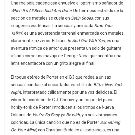
Una melodía cadenciosa envuelve el optimismo soñador de
When It’s All Been Said And Done
. Un hermoso estallido de la
sección de metales se cuela en
Satin Shoes
, con sus
imágenes esotéricas. La sensual y animada
Stop Your
Talkin’
, es una advertencia terrenal enmarcada con metales
claramente jazzeros. El blues
In And Out With You
, es una
aventura rítmica de amor que presenta un solo de guitarra
afilado como una navaja de George Naha que acentúa una
letra encantadora con un grito alegre al final.
El toque etéreo de Porter en el B3 que rodea a un sax
sensual conduce al encantador estribillo de
Bitter New York
Night
, interpretado cálidamente por una voz deliciosa. El
vibrante acordeón de C.J. Chenier y un toque del piano
honky-tonk de Porter introducen a los ritmos de Nueva
Orleans de
You’re So Easy yo Be with
, y a sus vibraciones
coloridas. La única canción que no es de Porter
Something
On Your Mind
, con Christian Bride en el contrabajo, es una