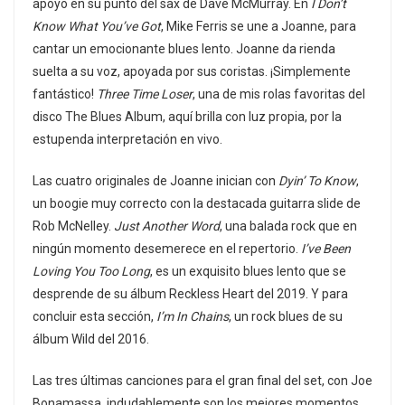
apoyo en su punto del sax de Dave McMurray. En
I Don’t
Know What You’ve Got
, Mike Ferris se une a Joanne, para
cantar un emocionante blues lento. Joanne da rienda
suelta a su voz, apoyada por sus coristas. ¡Simplemente
fantástico!
Three Time Loser
, una de mis rolas favoritas del
disco The Blues Album, aquí brilla con luz propia, por la
estupenda interpretación en vivo.
Las cuatro originales de Joanne inician con
Dyin’ To Know
,
un boogie muy correcto con la destacada guitarra slide de
Rob McNelley.
Just Another Word
, una balada rock que en
ningún momento desemerece en el repertorio.
I’ve Been
Loving You Too Long
, es un exquisito blues lento que se
desprende de su álbum Reckless Heart del 2019. Y para
concluir esta sección,
I’m In Chains
, un rock blues de su
álbum Wild del 2016.
Las tres últimas canciones para el gran final del set, con Joe
Bonamassa, indudablemente son los mejores momentos