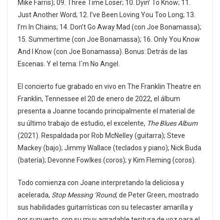
Mike Farris); 09. Three Time Loser; 10. Dyin’ To Know; 11.
Just Another Word; 12. I’ve Been Loving You Too Long; 13.
I’m In Chains; 14. Don’t Go Away Mad (con Joe Bonamassa);
15. Summertime (con Joe Bonamassa); 16. Only You Know
And I Know (con Joe Bonamassa). Bonus: Detrás de las
Escenas. Y el tema: I´m No Angel.
El concierto fue grabado en vivo en The Franklin Theatre en
Franklin, Tennessee el 20 de enero de 2022, el álbum
presenta a Joanne tocando principalmente el material de
su último trabajo de estudio, el excelente,
The Blues Album
(2021). Respaldada por Rob McNelley (guitarra); Steve
Mackey (bajo); Jimmy Wallace (teclados y piano); Nick Buda
(batería); Devonne Fowlkes (coros); y Kim Fleming (coros).
Todo comienza con Joane interpretando la deliciosa y
acelerada,
Stop Messing ‘Round
, de Peter Green, mostrado
sus habilidades guitarrísticas con su telecaster amarilla y
por supuesto, con su muy agradable tesitura de voz para el