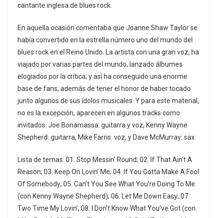
cantante inglesa de blues rock.
En aquella ocasión comentaba que Joanne Shaw Taylor se
había convertido en la estrella número uno del mundo del
blues rock en el Reino Unido. La artista con una gran voz, ha
viajado por varias partes del mundo, lanzado álbumes
elogiados por la crítica; y así ha conseguido una enorme
base de fans; además de tener el honor de haber tocado
junto algunos de sus ídolos musicales. Y para este material,
no es la excepción, aparecen en algunos tracks como
invitados: Joe Bonamassa: guitarra y voz, Kenny Wayne
Shepherd: guitarra, Mike Farris: voz, y Dave McMurray: sax.
Lista de temas: 01. Stop Messin’ Round; 02. If That Ain’t A
Reason; 03. Keep On Lovin’ Me; 04. If You Gotta Make A Fool
Of Somebody; 05. Can’t You See What You’re Doing To Me
(con Kenny Wayne Shepherd); 06. Let Me Down Easy; 07.
Two Time My Lovin’; 08. I Don’t Know What You’ve Got (con