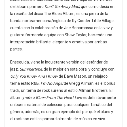
del álbum, primero
Don’t Go Away Mad
, que como decía en
la reseña del disco The Blues Album, es una pieza de la
banda norteamericana/inglesa de Ry Cooder: Little Village,
cuenta con la colaboración de Joe Bonamassa en la voz y
guitarra formando equipo con Shaw Taylor, haciendo una
interpretación brillante, elegante y emotiva por ambas
partes.
Enseguida, viene la inquietante versión del estándar de
jazz,
Summertime
, de lo mejor en esta obra; y concluye con
Only You Know And I Know
de Dave Mason, un relajado
tema estilo R&B.
I´m No Angel
de Gregg Allman, es el bonus
track, un tema de rock sureño al estilo Allman Brothers. El
álbum y video
Blues From The Heart Live
es definitivamente
un buen material de colección para cualquier fanático del
género, además, es un gran ejemplo del por qué el blues y
el rock son estilos primordialmente de música en vivo.