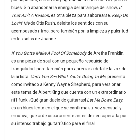
blues. Sin abandonar la energía del arranque del show,
If
That Ain’t A Reason
, es otra pieza para saborearse.
Keep On
Lovin’ Me
de Otis Rush, deleita los sentidos con su
acompasado ritmo, pero también por la limpieza y pulcritud
en los solos de Joanne.
If You Gotta Make A Fool Of Somebody
de Aretha Franklin,
es una pieza de soul con un pequeño resquicio de
tranquilidad, pero también para apreciar a detalle la voz de
la artista.
Can’t You See What You’re Doing To Me
, presenta
como invitado a Kenny Wayne Shepherd, para versionar
este tema de Albert King que cuenta con un extraordinario
riff funk. ¡Qué gran duelo de guitarras!
Let Me Down Easy
,
es un blues lento en el que se confirma su voz sensual y
emotiva, que arde oscuramente antes de ser superada por
su intenso trabajo guitarrístico para el final.