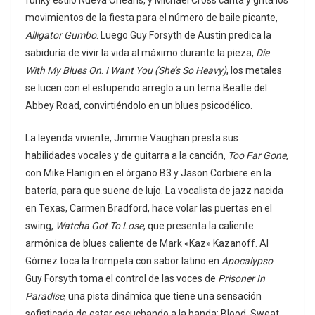
movimientos de la fiesta para el número de baile picante,
Alligator Gumbo
. Luego Guy Forsyth de Austin predica la
sabiduría de vivir la vida al máximo durante la pieza,
Die
With My Blues On
.
I Want You (She’s So Heavy)
, los metales
se lucen con el estupendo arreglo a un tema Beatle del
Abbey Road, convirtiéndolo en un blues psicodélico.
La leyenda viviente, Jimmie Vaughan presta sus
habilidades vocales y de guitarra a la canción,
Too Far Gone
,
con Mike Flanigin en el órgano B3 y Jason Corbiere en la
batería, para que suene de lujo. La vocalista de jazz nacida
en Texas, Carmen Bradford, hace volar las puertas en el
swing,
Watcha Got To Lose
, que presenta la caliente
armónica de blues caliente de Mark «Kaz» Kazanoff. Al
Gómez toca la trompeta con sabor latino en
Apocalypso
.
Guy Forsyth toma el control de las voces de
Prisoner In
Paradise
, una pista dinámica que tiene una sensación
sofisticada de estar escuchando a la banda: Blood, Sweat