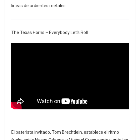
líneas de ardientes metales.
The Texas Horns – Everybody Let’s Roll
El baterista invitado, Tom Brechtlein, establece el ritmo
funky estilo Nueva Orleans, y Michael Cross canta y grita los