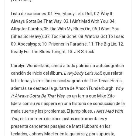
Lista de canciones: 01. Everybody Let’s Roll; 02. Why It
Always Gotta Be That Way; 03. I Ain’t Mad With You; 04.
Alligator Gumbo; 05. Die With My Blues On; 06. I Want You
(She’s So Heavy); 07. Too Far Gone; 08. Watcha Got To Lose;
09. Apocalyspo; 10. Prisoner In Paradise; 11. The Big Lie; 12.
Ready For The Blues Tonight; 13. J.B.S Rock.
Carolyn Wonderland, canta a todo pulmón la autobiográfica
canción de inicio del álbum,
Everybody Let’s Roll
, que relata
la historia y la misión musical sagrada de The Texas Horns,
además se destaca la guitarra de Anson Funderburgh.
Why
It Always Gotta Be That Way
, es un tema que Mike Zito
lidera con su voz áspera en una historia de conducción de la
mala suerte y los problemas. El jump blues,
I Ain’t Mad With
You
, es la primera de cinco pistas instrumentales y
presenta candentes pasajes de Matt Hubbard en los
teclados, Johnny Moeller en la guitarra y, por supuesto,