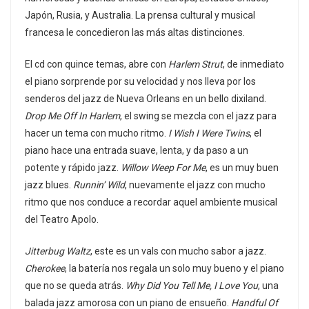
Japón, Rusia, y Australia. La prensa cultural y musical
francesa le concedieron las más altas distinciones.
El cd con quince temas, abre con
Harlem Strut
, de inmediato
el piano sorprende por su velocidad y nos lleva por los
senderos del jazz de Nueva Orleans en un bello dixiland.
Drop Me Off In Harlem
, el swing se mezcla con el jazz para
hacer un tema con mucho ritmo.
I Wish I Were Twins
, el
piano hace una entrada suave, lenta, y da paso a un
potente y rápido jazz.
Willow Weep For Me
, es un muy buen
jazz blues.
Runnin’ Wild
, nuevamente el jazz con mucho
ritmo que nos conduce a recordar aquel ambiente musical
del Teatro Apolo.
Jitterbug Waltz
, este es un vals con mucho sabor a jazz.
Cherokee
, la batería nos regala un solo muy bueno y el piano
que no se queda atrás.
Why Did You Tell Me, I Love You
, una
balada jazz amorosa con un piano de ensueño.
Handful Of