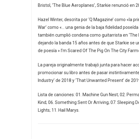
Bristol, ‘The Blue Aeroplanes’, Starkie renunció en
Hazel Winter, descrita por ‘Q Magazine’ como «la pr
War’ como «… una genia de la baja fidelidad poseída
también cumplió condena como guitarrista en ‘The Bl
dejando la banda 15 años antes de que Starkie se un
de poesía » I’m Scared Of The Pig On The City Farm
La pareja originalmente trabajó junta para hacer 
promocionar su libro antes de pasar instintivamente 
Industry’ de 2018 y ‘That Unwanted Present’ de 2019
Lista de canciones: 01. Machine Gun Nest; 02. Perm
Kind; 06. Something Sent Or Arriving; 07. Sleeping D
Lights; 11. Hail Marys.