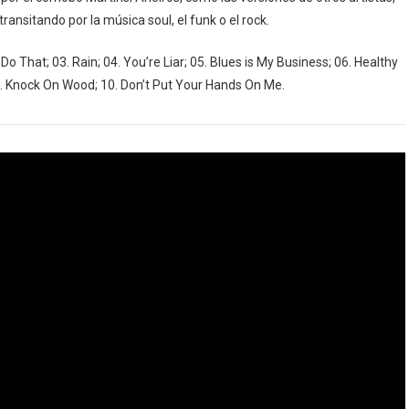
ansitando por la música soul, el funk o el rock.
Do That; 03. Rain; 04. You’re Liar; 05. Blues is My Business; 06. Healthy
09. Knock On Wood; 10. Don’t Put Your Hands On Me.