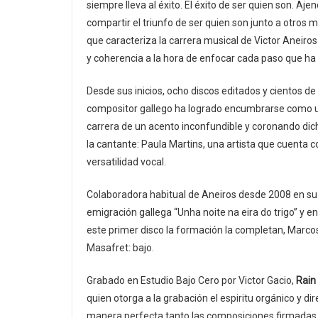
siempre lleva al éxito. El éxito de ser quien son. Aj
compartir el triunfo de ser quien son junto a otro
que caracteriza la carrera musical de Victor Aneiro
y coherencia a la hora de enfocar cada paso que ha
Desde sus inicios, ocho discos editados y cientos de 
compositor gallego ha logrado encumbrarse como una
carrera de un acento inconfundible y coronando dic
la cantante: Paula Martins, una artista que cuenta
versatilidad vocal.
Colaboradora habitual de Aneiros desde 2008 en su 
emigración gallega “Unha noite na eira do trigo” y e
este primer disco la formación la completan, Marcos 
Masafret: bajo.
Grabado en Estudio Bajo Cero por Victor Gacio,
Rain
quien otorga a la grabación el espiritu orgánico y d
manera perfecta tanto las composiciones firmadas p