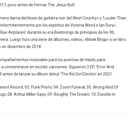
 2017, poco antes de formar The Jesus Bolt.
imera dama del blues de guitarra noir del West Country» y ‘Louder Than
 intermitentemente por los espíritus de Victoria Wood e Ian Dury»,
ue Airplanes’ durante su era Beatsongs de principios de los 90,
iera. Luego hizo una serie de álbumes, videos, «Bleak Blogs» y un libro
» en diciembre de 2018.
acompañamientos musicales para los poemas de Hazel, para
a concentrarse en escribir canciones. Siguieron 2 EP, ‘Error And
 antes de lanzar su álbum debut ‘The Kid Got Electric’ en 2021.
anent Record; 03. Punk Photo; 04. Zoom Funeral; 05. Wrong Kind Of
ogs; 08. Arthur Miller Says; 09. Roughly The Dream; 10. Essoldo In