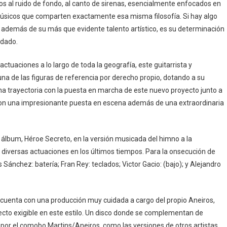
enos al ruido de fondo, al canto de sirenas, esencialmente enfocados en
s músicos que comparten exactamente esa misma filosofía. Si hay algo
s además de su más que evidente talento artístico, es su determinación
 dado.
actuaciones a lo largo de toda la geografía, este guitarrista y
 de las figuras de referencia por derecho propio, dotando a su
ha trayectoria con la puesta en marcha de este nuevo proyecto junto a
 con una impresionante puesta en escena además de una extraordinaria
álbum, Héroe Secreto, en la versión musicada del himno a la
n diversas actuaciones en los últimos tiempos. Para la onsecución de
Sánchez: batería; Fran Rey: teclados; Victor Gacio: (bajo); y Alejandro
cuenta con una producción muy cuidada a cargo del propio Aneiros,
irecto exigible en este estilo. Un disco donde se complementan de
or el comobo Martins/Aneiros, como las versiones de otros artistas,