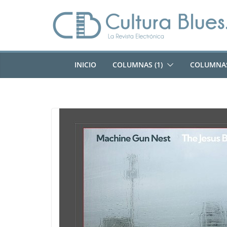
Saltar
al
contenido
INICIO
COLUMNAS (1)
COLUMNAS