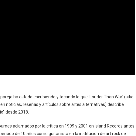
 pareja ha estado escribiendo y tocando lo que ‘Louder Than War’ (sitio
en noticias, reseñas y artículos sobre artes alternativas) describe
mio” desde 2018.
lbumes aclamados por la crítica en 1999 y 2001 en Island Records antes
ríodo de 10 años como guitarrista en la institución de art rock de