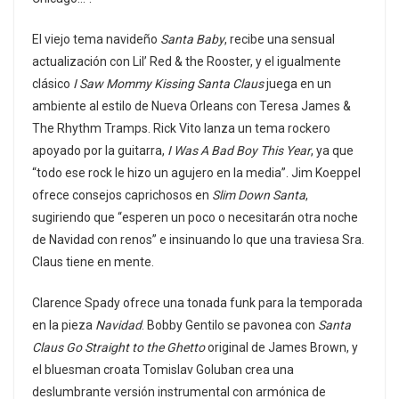
El viejo tema navideño
Santa Baby
, recibe una sensual
actualización con Lil’ Red & the Rooster, y el igualmente
clásico
I Saw Mommy Kissing Santa Claus
juega en un
ambiente al estilo de Nueva Orleans con Teresa James &
The Rhythm Tramps. Rick Vito lanza un tema rockero
apoyado por la guitarra,
I Was A Bad Boy This Year
, ya que
“todo ese rock le hizo un agujero en la media”. Jim Koeppel
ofrece consejos caprichosos en
Slim Down Santa
,
sugiriendo que “esperen un poco o necesitarán otra noche
de Navidad con renos” e insinuando lo que una traviesa Sra.
Claus tiene en mente.
Clarence Spady ofrece una tonada funk para la temporada
en la pieza
Navidad
. Bobby Gentilo se pavonea con
Santa
Claus Go Straight to the Ghetto
original de James Brown, y
el bluesman croata Tomislav Goluban crea una
deslumbrante versión instrumental con armónica de