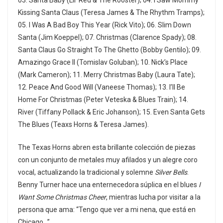
03. Santa Baby (Lil’ Red & The Rooster); 04. I Saw Mommy
Kissing Santa Claus (Teresa James & The Rhythm Tramps);
05. I Was A Bad Boy This Year (Rick Vito); 06. Slim Down
Santa (Jim Koeppel); 07. Christmas (Clarence Spady); 08.
Santa Claus Go Straight To The Ghetto (Bobby Gentilo); 09.
Amazingo Grace II (Tomislav Goluban); 10. Nick’s Place
(Mark Cameron); 11. Merry Christmas Baby (Laura Tate);
12. Peace And Good Will (Vaneese Thomas); 13. I’ll Be
Home For Christmas (Peter Veteska & Blues Train); 14.
River (Tiffany Pollack & Eric Johanson); 15. Even Santa Gets
The Blues (Teaxs Horns & Teresa James).
The Texas Horns abren esta brillante colección de piezas
con un conjunto de metales muy afilados y un alegre coro
vocal, actualizando la tradicional y solemne
Silver Bells
.
Benny Turner hace una enternecedora súplica en el blues
I
Want Some Christmas Cheer
, mientras lucha por visitar a la
persona que ama: “Tengo que ver a mi nena, que está en
Chicago…”.