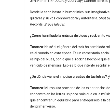
Jimi Hendrix. En
Shut Up And Play!,
Cannon abre su p
Desde lo serio hasta lo humorístico, sus imaginativ
guitarra y su voz conmovedora y autoritaria.
Shut Up
Records,
Bruce Iglauer
.
¿Cómo ha influido la música de blues y rock en tu v
Toronzo:
No sé si el género del rock ha cambiado mi
es el mundo en esta época. Es un comentario social 
es hijo del blues, por lo que el rock ha hecho lo que
vehículo de mensaje. Eso es lo que intento escribir 
¿De dónde viene el impulso creativo de tus letras? ¿C
Toronzo:
Mi impulso proviene de las experiencias de
concentro en las letras un poco más que en la músic
que encontrar un equilibrio para entregárselo a la g
del primer verso.