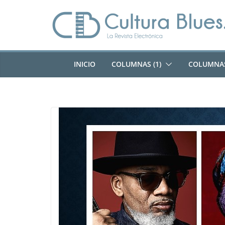
Saltar
al
contenido
INICIO
COLUMNAS (1)
COLUMNAS