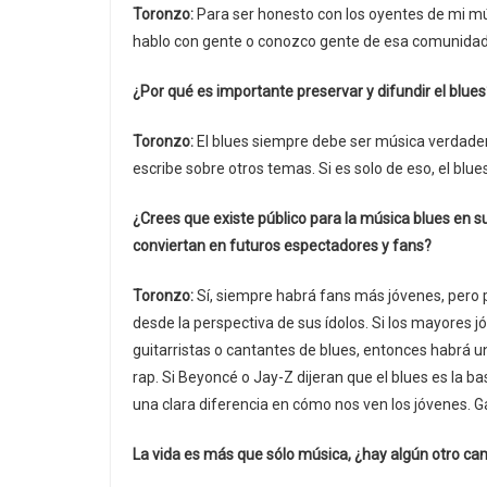
Toronzo:
Para ser honesto con los oyentes de mi mús
hablo con gente o conozco gente de esa comunidad o
¿Por qué es importante preservar y difundir el blues
Toronzo:
El blues siempre debe ser música verdadera
escribe sobre otros temas. Si es solo de eso, el blue
¿Crees que existe público para la música blues en s
conviertan en futuros espectadores y fans?
Toronzo:
Sí, siempre habrá fans más jóvenes, pero 
desde la perspectiva de sus ídolos. Si los mayores j
guitarristas o cantantes de blues, entonces habrá un
rap. Si Beyoncé o Jay-Z dijeran que el blues es la b
una clara diferencia en cómo nos ven los jóvenes. Ga
La vida es más que sólo música, ¿hay algún otro cam