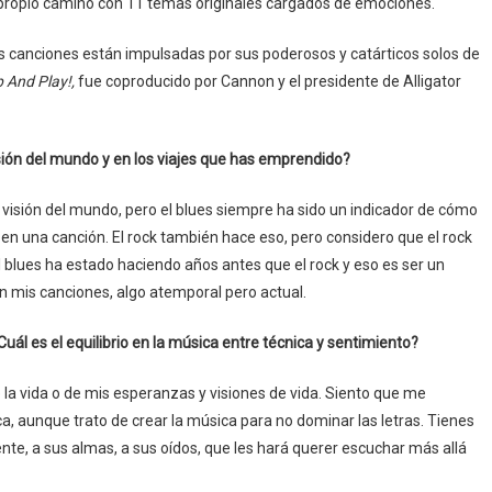
ropio camino con 11 temas originales cargados de emociones.
as canciones están impulsadas por sus poderosos y catárticos solos de
 And Play!,
fue coproducido por Cannon y el presidente de Alligator
isión del mundo y en los viajes que has emprendido?
 visión del mundo, pero el blues siempre ha sido un indicador de cómo
en una canción. El rock también hace eso, pero considero que el rock
 el blues ha estado haciendo años antes que el rock y eso es ser un
en mis canciones, algo atemporal pero actual.
uál es el equilibrio en la música entre técnica y sentimiento?
 la vida o de mis esperanzas y visiones de vida. Siento que me
a, aunque trato de crear la música para no dominar las letras. Tienes
ente, a sus almas, a sus oídos, que les hará querer escuchar más allá