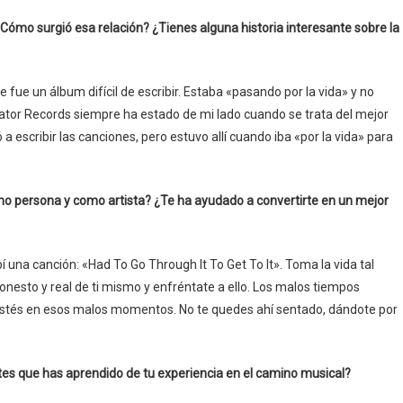
Cómo surgió esa relación? ¿Tienes alguna historia interesante sobre la
te fue un álbum difícil de escribir. Estaba «pasando por la vida» y no
gator Records siempre ha estado de mi lado cuando se trata del mejor
a escribir las canciones, pero estuvo allí cuando iba «por la vida» para
omo persona y como artista? ¿Te ha ayudado a convertirte en un mejor
í una canción: «Had To Go Through It To Get To It». Toma la vida tal
onesto y real de ti mismo y enfréntate a ello. Los malos tiempos
estés en esos malos momentos. No te quedes ahí sentado, dándote por
es que has aprendido de tu experiencia en el camino musical?