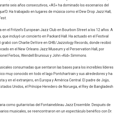
urante seis años consecutivos, «A5» ha dominado los escenarios del
ue’D. Ha trabajado en lugares de música como el Dew Drop Jazz Hall,
Fest.
en el Fritzel’s European Jazz Club en Bourbon Street a los 12 años. A
, que incluyó un concierto en Packard Hall. Ha actuado en el Festival
14 grabó con Charlie DeVore en GHB/Jazzology Records, donde recibió
 tocado en el New Orleans Jazz Museum y el Perservation Hall, por
onel Ferbos, Wendell Brunious y John «Kid» Simmons.
icales consumadas que sentaron las bases para los increíbles líderes
co muy conocido en todo el lago Pontchartrain y sus alrededores y ha
ta y en el extranjero, en Europa y América Central. El padre de Jojjo,
Estados Unidos, el Príncipe Heredero de Noruega, el Rey de Bangladesh
aria como guitarristas del Fontainebleau Jazz Ensemble. Después de
arios musicales, se reencontraron en un espectáculo benéfico con Dr.