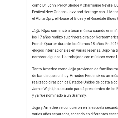
como Dr. John, Percy Sledge y Charmaine Neville. D
Festival New Orleans Jazz and Heritage con J. Monq
el Abita Opry, el House of Blues y el Rosedale Blues 
Jojjo Wight
comenzó a tocar música cuando era niña 
los 17 años realizó su primera gira por Norteamérica
French Quarter durante los últimos 18 años. En 20
elogios internacionales en varias reseñas. Jojjo ha
nombrar algunos. Ha trabajado con músicos como Li
Tanto Amedee como Jojjo provienen de familias mus
de banda que son hoy. Amedee Frederick es un músi
realizado giras por los Estados Unidos de costa a cos
Jamie Wight, ha actuado para 4 presidentes de los 
y ya fue nominado a un Grammy.
Jojjo y Amedee se conocieron en la escuela secund
varios años separados, tocando en diferentes escen