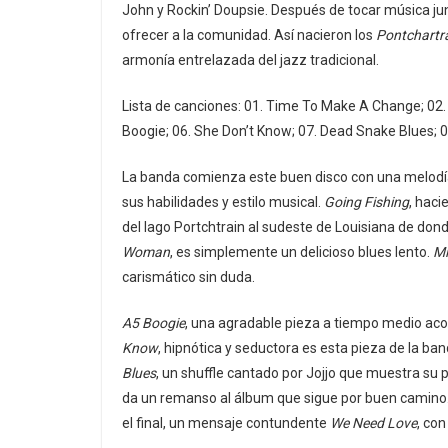
John y Rockin’ Doupsie. Después de tocar música ju
ofrecer a la comunidad. Así nacieron los
Pontchartr
armonía entrelazada del jazz tradicional.
Lista de canciones: 01. Time To Make A Change; 02. 
Boogie; 06. She Don’t Know; 07. Dead Snake Blues; 0
La banda comienza este buen disco con una melodí
sus habilidades y estilo musical.
Going Fishing
, haci
del lago Portchtrain al sudeste de Louisiana de dond
Woman
, es simplemente un delicioso blues lento.
Mi
carismático sin duda.
A5 Boogie
, una agradable pieza a tiempo medio ac
Know
, hipnótica y seductora es esta pieza de la ba
Blues
, un shuffle cantado por Jojjo que muestra su p
da un remanso al álbum que sigue por buen camino
el final, un mensaje contundente
We Need Love
, con