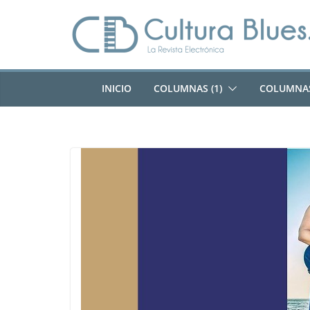
Saltar
al
contenido
INICIO
COLUMNAS (1)
COLUMNAS