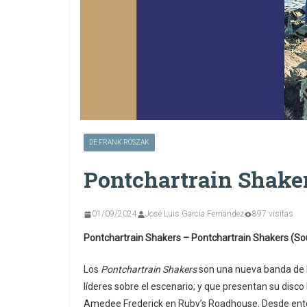
DE FRANK ROSZAK
Pontchartrain Shake
01/09/2024
José Luis García Fernández
897 visitas
Pontchartrain Shakers – Pontchartrain Shakers (S
Los
Pontchartrain Shakers
son una nueva banda de 
líderes sobre el escenario; y que presentan su dis
Amedee Frederick en Ruby’s Roadhouse. Desde enton