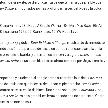
ntos nuevamente, se dieron cuenta de que tenían algo increíble que
ain Shakers
, impulsados ​​por las profundas raíces del blues y la dulce
Going Fishing; 03. I Need A Creole Woman; 04. Miss You Baby; 05. A5
8. Louisiana 1927; 09. Cain Snake; 10. We Need Love.
a muy jazzy y dulce
Time To Make A Change
, mostrando de inmediato
endo alusión a la portada del disco en donde se encuentran a la orilla
e proviene la banda, y el tema… es brincón y alegre.
I Need A Creole
ss You Baby
, es un buen bluesecito, ahora cantado por Jojjo, sencillo y
ompasada y aludiendo al boogie como su nombre lo indica.
She Don’t
nda de Louisiana que hace su debut con el pie derecho.
Dead Snake
ostura ante su estilo de blues. Una pieza nostálgica,
Louisiana 1927
,
.
Cain Snake
, es otro gran blues lento basado en una serpiente. Y para
 tintes de balada soul.