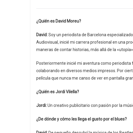
¿Quién es David Moreu?
David:
Soy un periodista de Barcelona especializado
Audiovisual, inicié mi carrera profesional en una p
maneras de contar historias, más allá de la «utopía» 
Posteriormente inicié mi aventura como periodista f
colaborando en diversos medios impresos. Por cierto,
película que nunca me canso de ver en pantalla gra
¿Quién es Jordi Vilella?
Jordi:
Un creativo publicitario con pasión por la músic
¿De dónde y cómo les llega el gusto por el blues?
David:
De pequeño descubrí la música de los Beatles 