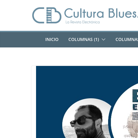
Saltar
al
contenido
INICIO
COLUMNAS (1)
COLUMNAS