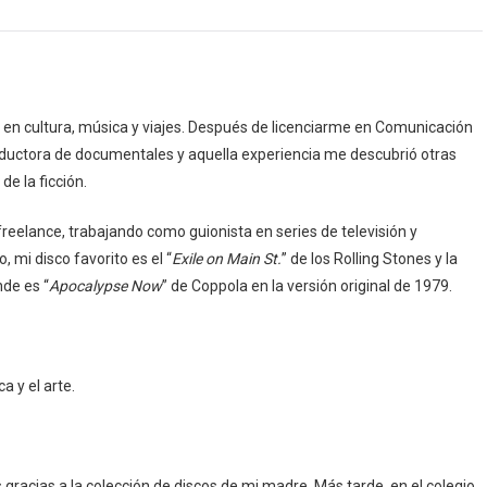
 en cultura, música y viajes. Después de licenciarme en Comunicación
roductora de documentales y aquella experiencia me descubrió otras
de la ficción.
reelance, trabajando como guionista en series de televisión y
 mi disco favorito es el “
Exile on Main St.
” de los Rolling Stones y la
nde es “
Apocalypse Now
” de Coppola en la versión original de 1979.
a y el arte.
gracias a la colección de discos de mi madre. Más tarde, en el colegio,