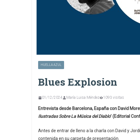
HUELLA AZUL
Blues Explosion
01/12/2024
María Luisa Méndez
1093 visitas
Entrevista desde Barcelona, España con David Moreu y 
Ilustradas Sobre La Música del Diablo
’ (Editorial Co
Antes de entrar de lleno a la charla con David y Jo
contenida en su carpeta de presentación.