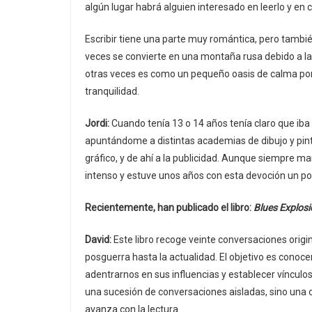
algún lugar habrá alguien interesado en leerlo y en 
Escribir tiene una parte muy romántica, pero también
veces se convierte en una montaña rusa debido a la
otras veces es como un pequeño oasis de calma por
tranquilidad.
Jordi:
Cuando tenía 13 o 14 años tenía claro que ib
apuntándome a distintas academias de dibujo y pintu
gráfico, y de ahí a la publicidad. Aunque siempre mant
intenso y estuve unos años con esta devoción un po
Recientemente, han publicado el libro:
Blues Explos
David:
Este libro recoge veinte conversaciones orig
posguerra hasta la actualidad. El objetivo es conoc
adentrarnos en sus influencias y establecer vínculo
una sucesión de conversaciones aisladas, sino una 
avanza con la lectura.