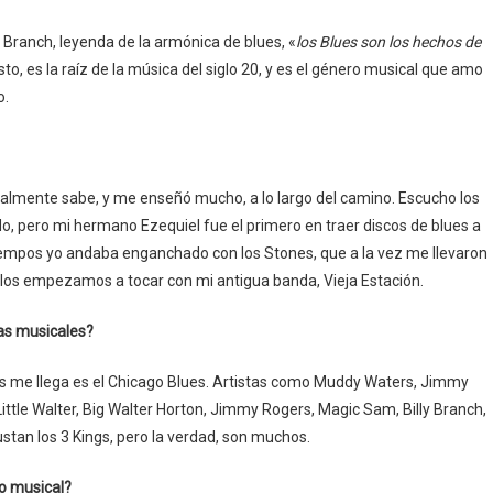
ly Branch, leyenda de la armónica de blues, «
los Blues son los hechos de
o, es la raíz de la música del siglo 20, y es el género musical que amo
o.
ealmente sabe, y me enseñó mucho, a lo largo del camino. Escucho los
 pero mi hermano Ezequiel fue el primero en traer discos de blues a
tiempos yo andaba enganchado con los Stones, que a la vez me llevaron
os empezamos a tocar con mi antigua banda, Vieja Estación.
ias musicales?
ás me llega es el Chicago Blues. Artistas como Muddy Waters, Jimmy
 Little Walter, Big Walter Horton, Jimmy Rogers, Magic Sam, Billy Branch,
tan los 3 Kings, pero la verdad, son muchos.
io musical?