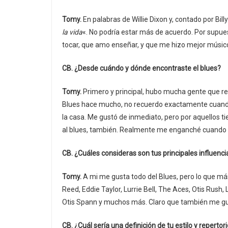
Tomy.
En palabras de Willie Dixon y, contado por Bil
la vida
«. No podría estar más de acuerdo. Por supuest
tocar, que amo enseñar, y que me hizo mejor músic
CB. ¿Desde cuándo y dónde encontraste el blues?
Tomy.
Primero y principal, hubo mucha gente que r
Blues hace mucho, no recuerdo exactamente cuando,
la casa. Me gustó de inmediato, pero por aquellos 
al blues, también. Realmente me enganché cuando l
CB. ¿Cuáles consideras son tus principales influenc
Tomy.
A mi me gusta todo del Blues, pero lo que m
Reed, Eddie Taylor, Lurrie Bell, The Aces, Otis Rush,
Otis Spann y muchos más. Claro que también me gus
CB. ¿Cuál sería una definición de tu estilo y repertor