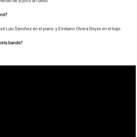
endo de a poco al ruedo.
and?
sé Luis Sánchez en el piano; y Emiliano Olvera Reyes en el bajo.
 esta banda?