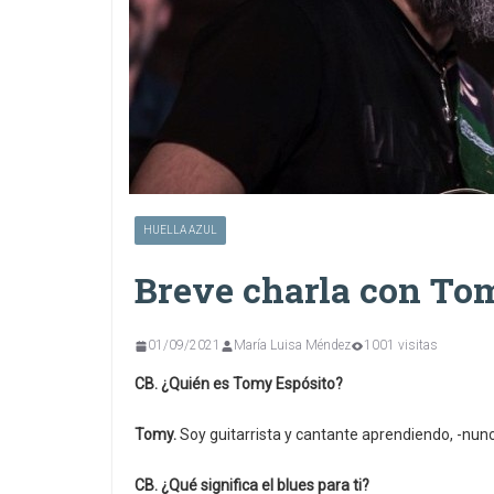
HUELLA AZUL
Breve charla con To
01/09/2021
María Luisa Méndez
1001 visitas
CB. ¿Quién es Tomy Espósito?
Tomy.
Soy guitarrista y cantante aprendiendo, -nunc
CB. ¿Qué significa el blues para ti?