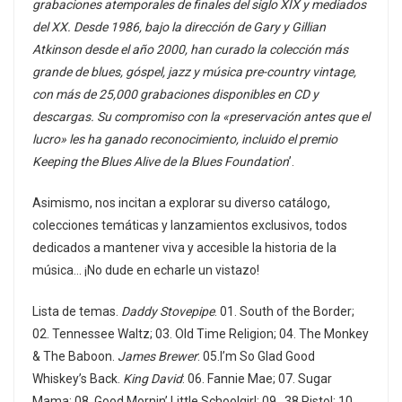
grabaciones atemporales de finales del siglo XIX y mediados
del XX. Desde 1986, bajo la dirección de Gary y Gillian
Atkinson desde el año 2000, han curado la colección más
grande de blues, góspel, jazz y música pre-country vintage,
con más de 25,000 grabaciones disponibles en CD y
descargas. Su compromiso con la «preservación antes que el
lucro» les ha ganado reconocimiento, incluido el premio
Keeping the Blues Alive de la Blues Foundation
’.
Asimismo, nos incitan a explorar su diverso catálogo,
colecciones temáticas y lanzamientos exclusivos, todos
dedicados a mantener viva y accesible la historia de la
música… ¡No dude en echarle un vistazo!
Lista de temas.
Daddy Stovepipe
. 01. South of the Border;
02. Tennessee Waltz; 03. Old Time Religion; 04. The Monkey
& The Baboon.
James Brewer
: 05.I’m So Glad Good
Whiskey’s Back.
King David
: 06. Fannie Mae; 07. Sugar
Mama; 08. Good Mornin’ Little Schoolgirl; 09. .38 Pistol; 10.